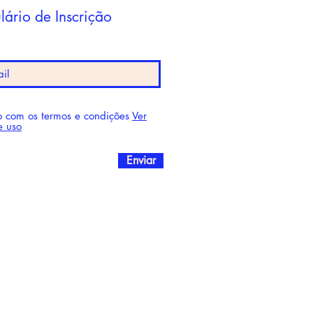
lário de Inscrição
⚠️ Informações Importantes
Valores válidos para compras
realizadas pelo site e pelas redes
sociais (Instagram, Facebook e
YouTube). Imagens meramente
ilustrativas. Consulte a
 com os termos e condições
Ver
disponibilidade de estoque.
e uso
Alguns produtos são sob
encomenda, com fornecimento
Enviar
direto da fábrica ou via
distribuidor; por isso, é essencial
entrar em contato com a loja
para confirmar a disponibilidade e
as condições de venda
atualizadas.