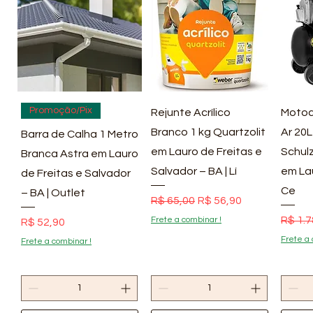
Visualização rápida
Visualização rápida
Vis
Promoção/Pix
Rejunte Acrílico
Motoc
Branco 1 kg Quartzolit
Ar 20L
Barra de Calha 1 Metro
em Lauro de Freitas e
Schulz
Branca Astra em Lauro
Salvador – BA | Lí
em La
de Freitas e Salvador
Ce
– BA | Outlet
Preço normal
Preço promocional
R$ 65,00
R$ 56,90
Preço
R$ 1.7
Frete a combinar !
Preço
R$ 52,90
Frete a 
Frete a combinar !