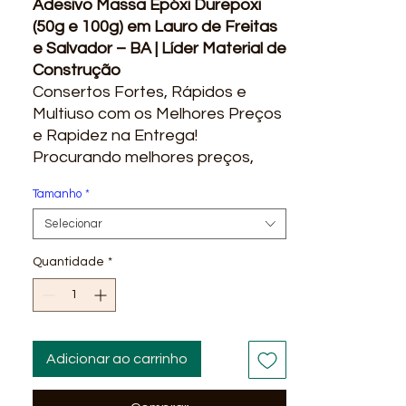
Adesivo Massa Epóxi Durepoxi
(50g e 100g) em Lauro de Freitas
e Salvador – BA | Líder Material de
Construção
Consertos Fortes, Rápidos e
Multiuso com os Melhores Preços
e Rapidez na Entrega!
Procurando melhores preços,
rapidez na entrega, ofertas e
Tamanho
*
promoções? Você encontra na
Líder Material de Construção! Se
Selecionar
você precisa fazer reparos
Quantidade
*
precisos, vedar vazamentos ou
colar peças soltas, o Adesivo
Epóxi Durepoxi (disponível em 50g
e 100g) é a solução definitiva.
Essa clássica e poderosa massa
Adicionar ao carrinho
epóxi bi-componente é a
queridinha dos profissionais e do