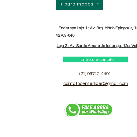
Ir para mapas
Endereço Loja 1 : Av. Brg. Mário Epingaus, 12
42703-640
Loja 2 : Av. Santo Amaro de Ipitanga, 12a Vi
Entre em contato
(71) 99742-4491
contatocenterlider@gmail.com