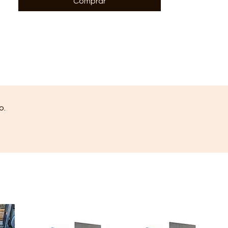
Comprar
uso doméstico, garantindo
consertos definitivos e de
altíssima resistência.
Para que serve e onde aplicar?
Desenvolvido com resina epóxi,
poliamida e cargas minerais, este
adesivo é um verdadeiro multiuso
para a sua obra, reforma ou
pequenos consertos em casa. Ele
o.
é ideal para soldar a frio, moldar,
fixar e vedar. Adere
perfeitamente aos seguintes
materiais:
Metal e Vidro: Excelente para
conserto de calhas, peças
automotivas, canos metálicos
e objetos de vidro.
Construção Civil: Cola e
preenche falhas em Cimento,