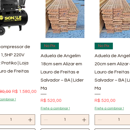
ualização rápida
Visualização rápida
Visualização rá
No Pix
No Pix
ompressor de
 1,5HP 220V
Aduela de Angelim
Aduela de Angel
 Pratiko | Loja
18cm sem Alizar em
20cm sem Alizar
uro de Freitas
Lauro de Freitas e
Lauro de Freitas
Salvador – BA | Líder
Salvador – BA | L
Ma
Ma
 normal
Preço promocional
80,00
R$ 1.580,00
combinar !
Preço
Preço
R$ 520,00
R$ 520,00
Frete a combinar !
Frete a combinar !