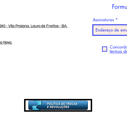
Formu
Assinaturas
40 - Vila Praiana, Lauro de Freitas - BA,
da Nova.
Concordo
termos d