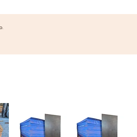
Paralela, São Cristovão, portão,
Vida Nova, Alphaville Litoral Norte
, Abrantes, Itinga, Costa Azul
Salvador...
o.
OBS:
Valores somente para
vendas atráves do site ou redes
sociais: Instagram, Facebook,
Youtube. Fotos Meramente
Ilustrativas !Verifique
disponibilidade de estoque em
nossas Lojas
Se pedido por encomenda direto
da Fabrica ! Consulte as
condições.