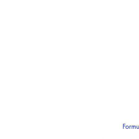
inho
carrinho
Adicionar ao
carrinho
Formu