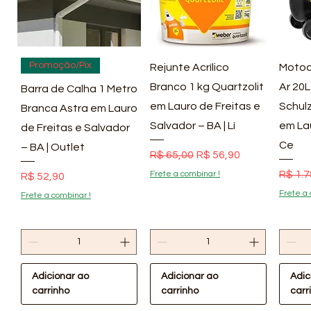
Visualização rápida
Visualização rápida
Vis
Promoção/Pix
Rejunte Acrílico
Motoc
Branco 1 kg Quartzolit
Ar 20L
Barra de Calha 1 Metro
em Lauro de Freitas e
Schulz
Branca Astra em Lauro
Salvador – BA | Lí
em La
de Freitas e Salvador
Ce
– BA | Outlet
Preço normal
Preço promocional
R$ 65,00
R$ 56,90
Preço
R$ 1.7
Frete a combinar !
Preço
R$ 52,90
Frete a 
Frete a combinar !
Adicionar ao
Adicionar ao
Adic
carrinho
carrinho
carr