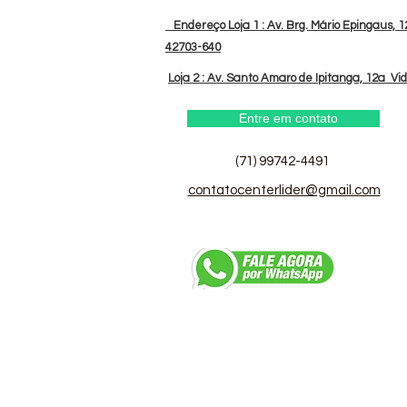
Endereço Loja 1 : Av. Brg. Mário Epingaus, 12
42703-640
Loja 2 : Av. Santo Amaro de Ipitanga, 12a Vi
Entre em contato
(71) 99742-4491
contatocenterlider@gmail.com