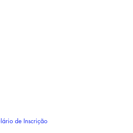
Adicionar ao
carrinho
Adicionar ao
carrinho
lário de Inscrição