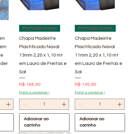
pida
Visualização rápida
Visualização rápida
Promoção a vista
Promoção a vista
im
Chapa Madeirite
Chapa Madeirite
 em
Plastificado Naval
Plastificado Naval
 e
13mm 2,20 x 1,10 mt
11mm 2,20 x 1,10 mt
íder
em Lauro de Freitas e
em Lauro de Freitas e
Sal
Sal
Preço
Preço
R$ 166,90
R$ 145,90
Frete a combinar !
Frete a combinar !
Adicionar ao
Adicionar ao
carrinho
carrinho