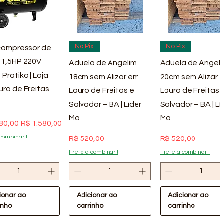
ualização rápida
Visualização rápida
Visualização rá
No Pix
No Pix
ompressor de
 1,5HP 220V
Aduela de Angelim
Aduela de Angel
 Pratiko | Loja
18cm sem Alizar em
20cm sem Alizar
uro de Freitas
Lauro de Freitas e
Lauro de Freitas
Salvador – BA | Líder
Salvador – BA | L
Ma
Ma
 normal
Preço promocional
80,00
R$ 1.580,00
combinar !
Preço
Preço
R$ 520,00
R$ 520,00
Frete a combinar !
Frete a combinar !
ionar ao
Adicionar ao
Adicionar ao
inho
carrinho
carrinho