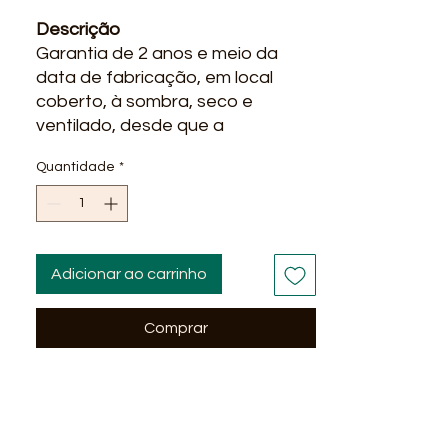
Descrição
Garantia de 2 anos e meio da
data de fabricação, em local
coberto, à sombra, seco e
ventilado, desde que a
embalagem não tenha sido
Quantidade
*
aberta, danificada por ação
química, física ou outros agentes
externos.
Adicionar ao carrinho
Melhores preços, rapidez na
entrega qualidade, ofertas e
Comprar
promoções? você encontra na
Líder Material para construção.
Entregamos em alguns bairros
em Salvador Ba : Stella Maris,
Itapua, Praia do Flamengo, Stiep,