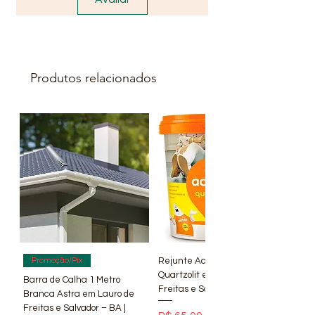
Produtos relacionados
Rejunte Acrílico Branco 1 kg
Promoção/Pix
Quartzolit em Lauro de
Barra de Calha 1 Metro
Freitas e Salvador – BA | Lí
Branca Astra em Lauro de
Freitas e Salvador – BA |
Preço normal
Preço promocional