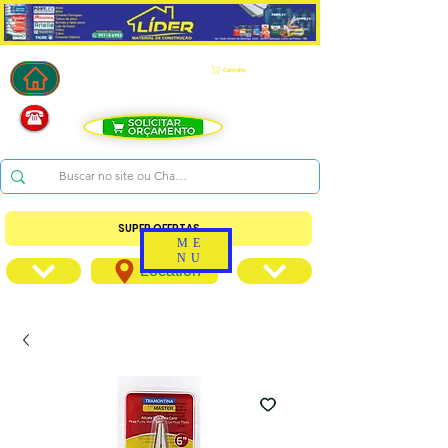
Carrinho
SUPER OFERTAS
ME
NU
Location