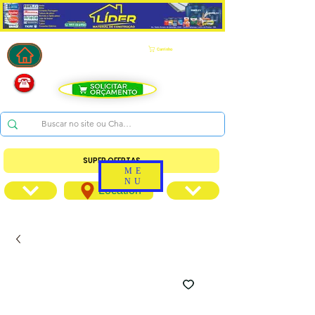
Carrinho
SUPER OFERTAS
ME
NU
Location