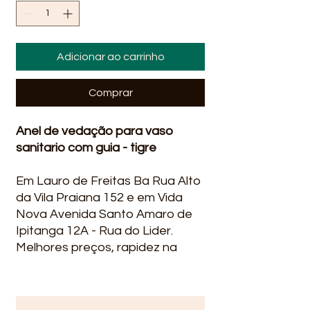
Adicionar ao carrinho
Comprar
Anel de vedação para vaso
sanitario com guia - tigre
Em Lauro de Freitas Ba Rua Alto
da Vila Praiana 152 e em Vida
Nova Avenida Santo Amaro de
Ipitanga 12A - Rua do Lider.
Melhores preços, rapidez na
entrega qualidade, ofertas e
promoções? você encontra na
Líder Material para construção.