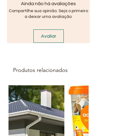
Entregamos em alguns bairros
Ainda não há avaliações
em Salvador Ba : Stella Maris,
Compartilhe sua opinião. Seja o primeiro
Itapua, Praia do Flamengo,
a deixar uma avaliação.
Stiep, Paralela, São Cristovão...
OBS:
valores somente para
Avaliar
venda aqui no site !
Produtos relacionados