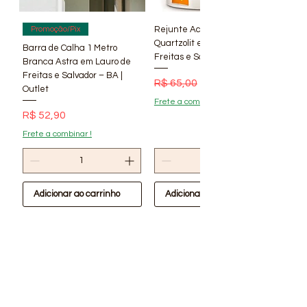
Rejunte Acrílico Branco 1 kg
Promoção/Pix
Quartzolit em Lauro de
Barra de Calha 1 Metro
Freitas e Salvador – BA | Lí
Branca Astra em Lauro de
Freitas e Salvador – BA |
Preço normal
Preço promocional
R$ 65,00
R$ 56,90
Outlet
Frete a combinar !
Preço
R$ 52,90
Frete a combinar !
Adicionar ao carrinho
Adicionar ao carrinho