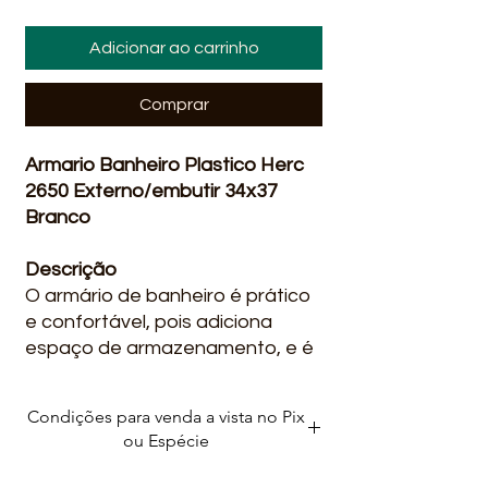
Adicionar ao carrinho
Comprar
Armario Banheiro Plastico Herc
2650 Externo/embutir 34x37
Branco
Descrição
O armário de banheiro é prático
e confortável, pois adiciona
espaço de armazenamento, e é
ideal para qualquer tipo de
banheiro.
Condições para venda a vista no Pix
ou Espécie
Além de prático e moderno é de
fácil instalação e acompanha kit