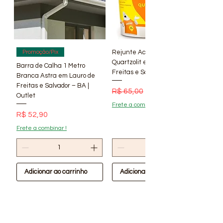
Rejunte Acrílico Branco 1 kg
Promoção/Pix
Quartzolit em Lauro de
Barra de Calha 1 Metro
Freitas e Salvador – BA | Lí
Branca Astra em Lauro de
Freitas e Salvador – BA |
Preço normal
Preço promocional
R$ 65,00
R$ 56,90
Outlet
Frete a combinar !
Preço
R$ 52,90
Frete a combinar !
Adicionar ao carrinho
Adicionar ao carrinho