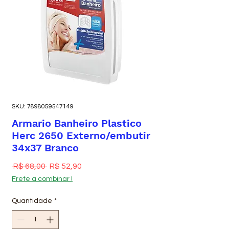
SKU: 7898059547149
Armario Banheiro Plastico
Herc 2650 Externo/embutir
34x37 Branco
Preço normal
Preço promocional
 R$ 68,00 
R$ 52,90
Frete a combinar !
Quantidade
*