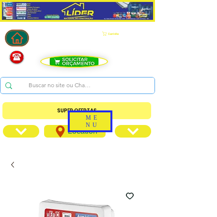
Carrinho
SUPER OFERTAS
ME
NU
Location