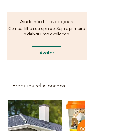
para instalação (buchas e
parafusos). A porta é reversível
podendo abrir para ambos os
Ainda não há avaliações
lados, basta encaixar para o
Compartilhe sua opinião. Seja o primeiro
lado que desejar.
a deixar uma avaliação.
OBS : Valores somente para
vendas atráves do site ou redes
Avaliar
sociais: Instagram, Facebook,
Youtube. Fotos Meramente
Ilustrativas ! Verifique a
disponibilidade de estoque em
nossas Lojas.
Produtos relacionados