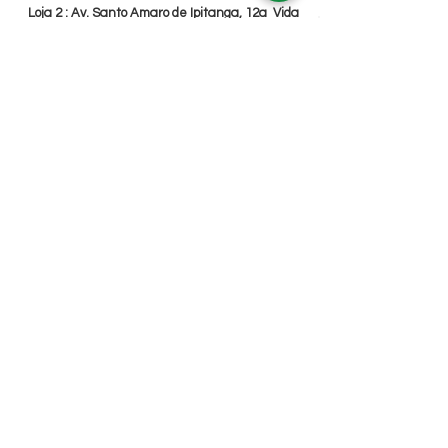
Loja 2 : Av. Santo Amaro de Ipitanga, 12a Vida
Nova.
Entre em contato
+55 (71) 99742-4491
+55 (71) 9710-6925
contatocenterlider@gmail.com
Formulário de Inscrição
Assinaturas