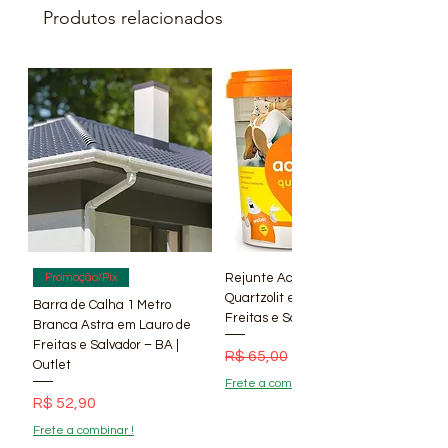
Produtos relacionados
Rejunte Acrílico Branco 1 kg
Promoção/Pix
Quartzolit em Lauro de
Barra de Calha 1 Metro
Freitas e Salvador – BA | Lí
Branca Astra em Lauro de
Freitas e Salvador – BA |
Preço normal
Preço promocional
R$ 65,00
R$ 56,90
Outlet
Frete a combinar !
Preço
R$ 52,90
Frete a combinar !