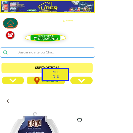
Carrinho
SUPER OFERTAS
ME
NU
Location