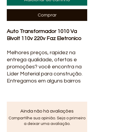
Comprar
Auto Transformador 1010 Va
Bivolt 110v 220v Faz Eletronico
Melhores preços, rapidez na
entrega qualidade, ofertas e
promoções? você encontra na
Líder Material para construção.
Entregamos em alguns bairros
em Salvador Ba : Stella Maris,
Itapua, Praia do Flamengo,
Stiep, Paralela, São Cristovão,
Piata ...
Ainda não há avaliações
Compartilhe sua opinião. Seja o primeiro
CARACTERÍSTICAS
a deixar uma avaliação.