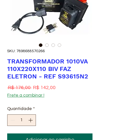
SKU: 7898688570266
TRANSFORMADOR 1010VA
110X220X110 BIV FAZ
ELETRON - REF S93615N2
Preço normal
Preço promocional
 R$ 176,00 
R$ 142,00
Frete a combinar !
Quantidade
*
Adicionar ao carrinho