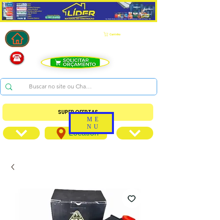
Carrinho
SUPER OFERTAS
ME
NU
Location