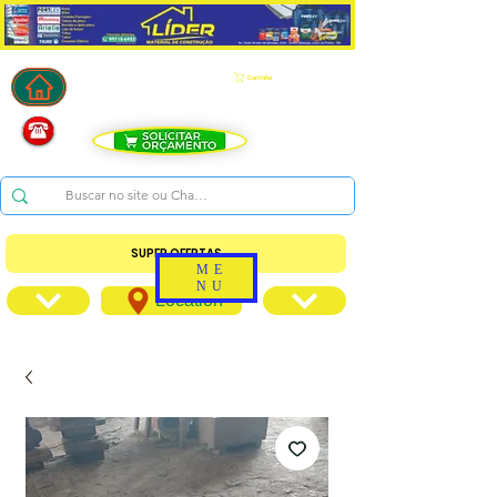
Carrinho
SUPER OFERTAS
ME
NU
Location