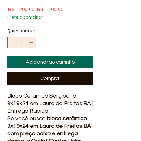
Preço normal
Preço promocional
 R$ 1.200,00 
R$ 1.105,00
Frete a combinar !
Quantidade
*
Adicionar ao carrinho
Comprar
Bloco Cerâmico Sergipano
9x19x24 em Lauro de Freitas BA |
Entrega Rápida
Se você busca
bloco cerâmico
9x19x24 em Lauro de Freitas BA
com preço baixo e entrega