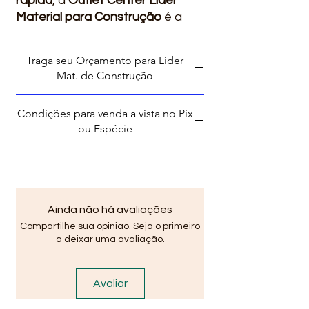
rápida
, a
Outlet Center Líder
Material para Construção
é a
escolha certa para sua obra.
Trabalhamos com
bloco
Traga seu Orçamento para Lider
cerâmico sergipano de alta
Mat. de Construção
qualidade
, ideal para
alvenaria,
vedação e construção
Condições para venda a vista no Pix
residencial ou comercial
,
ou Espécie
garantindo
resistência,
economia e ótimo rendimento na
obra
.
📍 Onde comprar Bloco
Cerâmico em Lauro de Freitas
Ainda não há avaliações
BA?
Compartilhe sua opinião. Seja o primeiro
Você encontra nas nossas
a deixar uma avaliação.
unidades:
📌
Vila Praiana
Av. Brg. Mário Epingaus,
Avaliar
133/1240 - Lauro de Freitas - BA