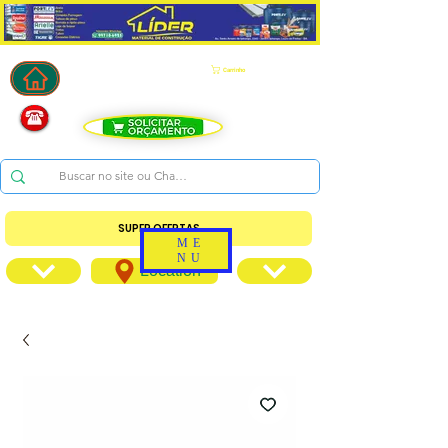
Carrinho
SUPER OFERTAS
ME
NU
Location