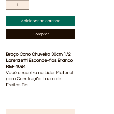
Adicionar ao carrinho
Comprar
Braço Cano Chuveiro 30cm 1/2
Lorenzetti Esconde-fios Branco
REF 4094
Você encontra na Lider Material
para Construção Lauro de
Freitas Ba
Melhores preços, rapidez na
entrega qualidade, ofertas e
promoções? você encontra na