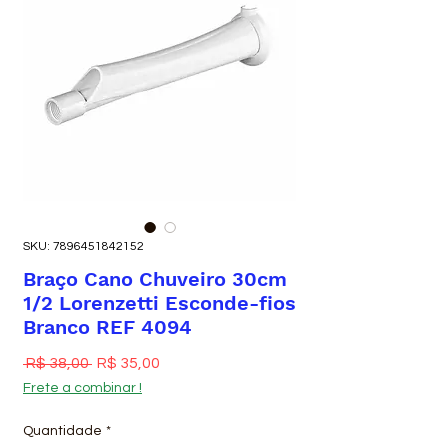
SKU: 7896451842152
Braço Cano Chuveiro 30cm
1/2 Lorenzetti Esconde-fios
Branco REF 4094
Preço normal
Preço promocional
 R$ 38,00 
R$ 35,00
Frete a combinar !
Quantidade
*