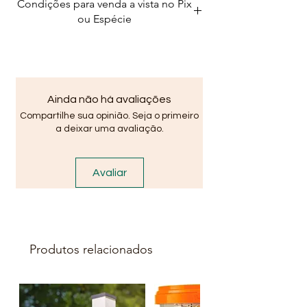
Condições para venda a vista no Pix
compromisso, agilidade e
ou Espécie
confiança.
🚛 Produtos Disponíveis
Na
Líder Material para
Construção
, você encontra:
✔ Caçamba de Areia
Ainda não há avaliações
✔ Gravilhão
Compartilhe sua opinião. Seja o primeiro
✔ Carga de Cimento
a deixar uma avaliação.
✔ Ferragem para Construção
✔ Blocos para sua Obra
Tudo com
qualidade garantida
,
Avaliar
pronta entrega e suporte
especializado.
📍 Nossas Lojas em Lauro de
Freitas – BA
Produtos relacionados
Atendemos em dois pontos
estratégicos:
📌 Loja Vila Praiana
Avenida Brigadeiro Mário