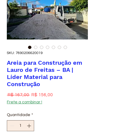
SKU: 7890206620019
Areia para Construção em
Lauro de Freitas – BA |
Líder Material para
Construção
Preço normal
Preço promocional
 R$ 167,00 
R$ 156,00
Frete a combinar !
Quantidade
*