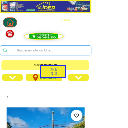
Carrinho
SUPER OFERTAS
ME
NU
Location