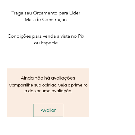
Ideal para instalações elétricas
residenciais e comerciais,
Traga seu Orçamento para Lider
garantindo
segurança,
Mat. de Construção
flexibilidade e excelente
condução elétrica
.
Condições para venda a vista no Pix
🔌
Também temos disponíveis:
ou Espécie
• Cabo Flexível de Cobre 2,5 mm
• Cabo Flexível de Cobre 4,0 mm
• Cabo Flexível de Cobre 6,0 mm
Na
Líder Material para
Construção
, você encontra:
Ainda não há avaliações
✔ Melhores preços da região
Compartilhe sua opinião. Seja o primeiro
✔ Entrega rápida
a deixar uma avaliação.
✔ Produtos de qualidade
✔ Ofertas e promoções
exclusivas
Avaliar
🚚
Entregamos em Lauro de
Freitas e Salvador
, incluindo:
Stella Maris, Itapuã, Praia do