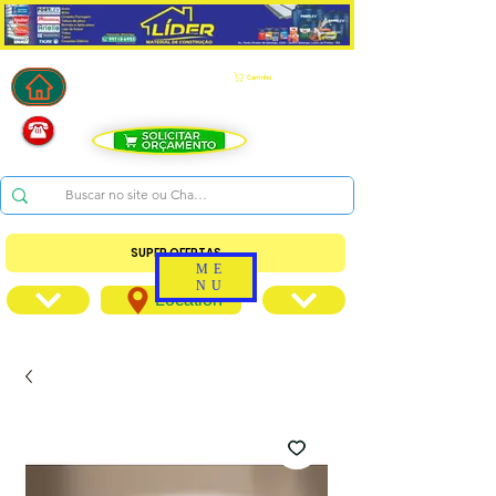
Carrinho
SUPER OFERTAS
ME
NU
Location