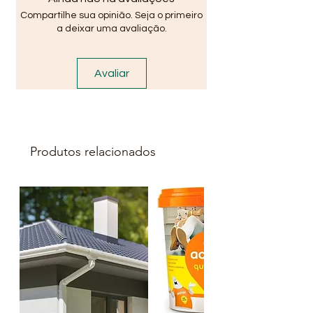
Stiep, Paralela, São Cristovão,
Compartilhe sua opinião. Seja o primeiro
Piata ...
a deixar uma avaliação.
Avaliar
Produtos relacionados