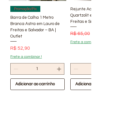
Rejunte Acrílico Branco 1 kg
Promoção/Pix
Quartzolit em Lauro de
Barra de Calha 1 Metro
Freitas e Salvador – BA | Lí
Branca Astra em Lauro de
Freitas e Salvador – BA |
Preço normal
Preço promocional
R$ 65,00
R$ 56,90
Outlet
Frete a combinar !
Preço
R$ 52,90
Frete a combinar !
Adicionar ao carrinho
Adicionar ao carrinho