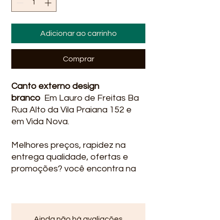
Adicionar ao carrinho
Comprar
Canto externo design
branco
Em Lauro de Freitas Ba
Rua Alto da Vila Praiana 152 e
em Vida Nova.
Melhores preços, rapidez na
entrega qualidade, ofertas e
promoções? você encontra na
Líder Material para construção.
Entregamos em alguns bairros
em Salvador Ba : Stella Maris,
Itapua, Praia do Flamengo,
Ainda não há avaliações