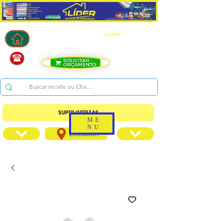
Carrinho
SUPER OFERTAS
ME
NU
Location