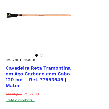
SKU: 7891117100928
Cavadeira Reta Tramontina
em Aço Carbono com Cabo
120 cm – Ref. 77553545 |
Mater
Preço normal
Preço promocional
 R$ 86,90 
R$ 72,90
Frete a combinar !