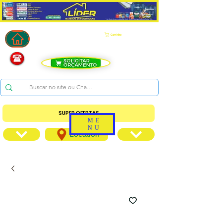
Carrinho
SUPER OFERTAS
ME
NU
Location