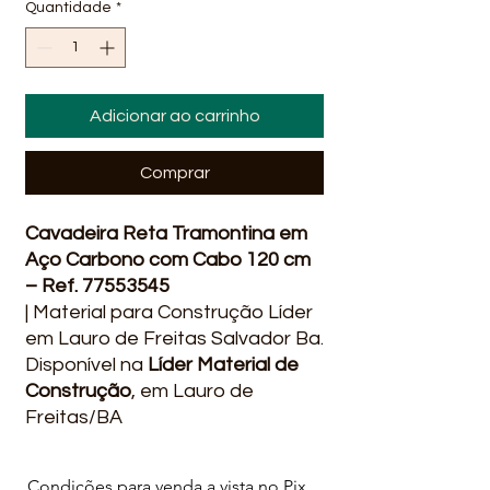
Quantidade
*
Adicionar ao carrinho
Comprar
Cavadeira Reta Tramontina em
Aço Carbono com Cabo 120 cm
– Ref. 77553545
| Material para Construção Líder
em Lauro de Freitas Salvador Ba.
Disponível na
Líder Material de
Construção
, em Lauro de
Freitas/BA
📍 Centro e Vida Nova – Av.
Santo Amaro de Ipitanga (Rua
Condições para venda a vista no Pix