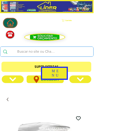
Carrinho
SUPER OFERTAS
ME
NU
Location