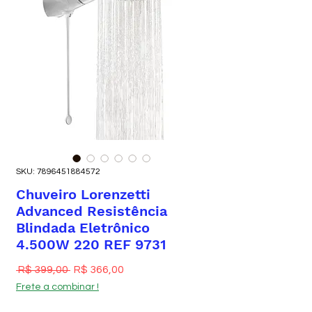
SKU: 7896451884572
Chuveiro Lorenzetti
Advanced Resistência
Blindada Eletrônico
4.500W 220 REF 9731
Preço normal
Preço promocional
 R$ 399,00 
R$ 366,00
Frete a combinar !