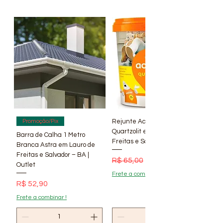
vendas atráves do site ou redes
sociais: Instagram, Facebook,
Youtube. Fotos Meramente
Ilustrativas ! Verifique a
disponibilidade de estoque em
nossas Lojas.
Rejunte Acrílico Branco 1 kg
Promoção/Pix
Quartzolit em Lauro de
Barra de Calha 1 Metro
Freitas e Salvador – BA | Lí
Branca Astra em Lauro de
Freitas e Salvador – BA |
Preço normal
Preço promocional
R$ 65,00
R$ 56,90
Outlet
Frete a combinar !
Preço
R$ 52,90
Frete a combinar !