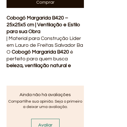
Comprar
Cobogó Margarida B420 –
25x25x5 cm | Ventilação e Estilo
para sua Obra
| Material para Construção Líder
em Lauro de Freitas Salvador Ba
O
Cobogó Margarida B420
é
perfeito para quem busca
beleza, ventilação natural e
iluminação
nos ambientes, sem
abrir mão da privacidade.
Ideal para projetos modernos e
funcionais, valoriza fachadas e
Ainda não há avaliações
áreas internas com um toque
Compartilhe sua opinião. Seja o primeiro
arquitetônico diferenciado.
a deixar uma avaliação.
🔧
Especificações do Produto:
• Modelo: B420
Avaliar
• Tipo: Cobogó decorativo