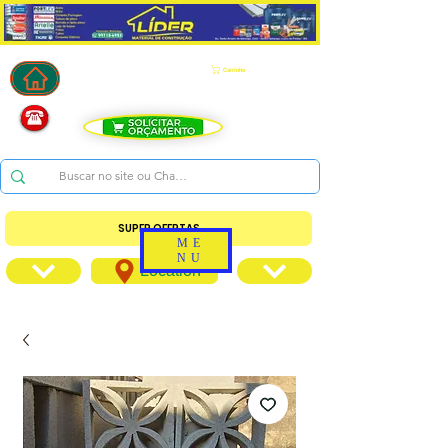
Carrinho
SUPER OFERTAS
ME
NU
Location