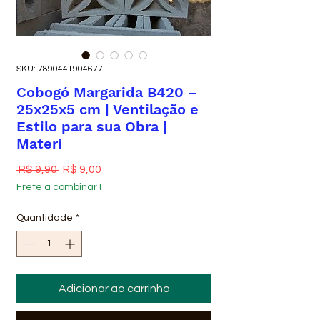
SKU: 7890441904677
Cobogó Margarida B420 –
25x25x5 cm | Ventilação e
Estilo para sua Obra |
Materi
Preço normal
Preço promocional
 R$ 9,90 
R$ 9,00
Frete a combinar !
Quantidade
*
Adicionar ao carrinho