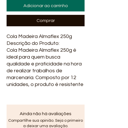
Adicionar ao carrinho
Comprar
Cola Madeira Almaflex 250g
Descrição do Produto:
Cola Madeira Almaflex 250g é
ideal para quem busca
qualidade e praticidade na hora
de realizar trabalhos de
marcenaria. Composto por 12
unidades, o produto é resistente
à água e possui alta aderência,
garantindo uma fixação firme e
duradoura. Além disso, sua
fórmula flexível permite a
Ainda não há avaliações
absorção de movimentos
Compartilhe sua opinião. Seja o primeiro
naturais da madeira, evitando
a deixar uma avaliação.