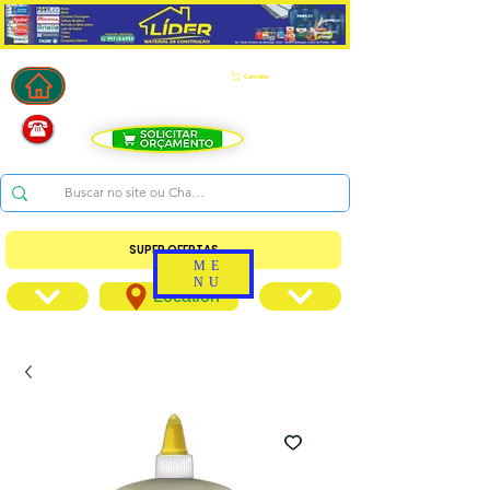
Carrinho
SUPER OFERTAS
ME
NU
Location