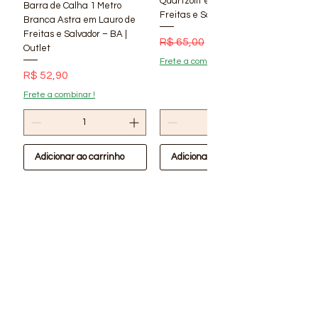
Quartzolit em Lauro de
Barra de Calha 1 Metro
Freitas e Salvador – BA | Lí
Branca Astra em Lauro de
Freitas e Salvador – BA |
Preço normal
Preço promocional
R$ 65,00
R$ 56,90
Outlet
Frete a combinar !
Preço
R$ 52,90
Frete a combinar !
Adicionar ao carrinho
Adicionar ao carrinho