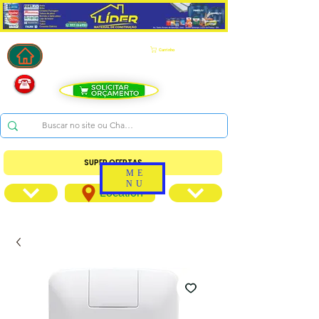
Carrinho
SUPER OFERTAS
ME
NU
Location