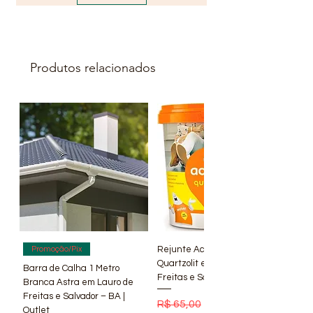
Produtos relacionados
Rejunte Acrílico Branco 1 kg
Promoção/Pix
Quartzolit em Lauro de
Barra de Calha 1 Metro
Freitas e Salvador – BA | Lí
Branca Astra em Lauro de
Freitas e Salvador – BA |
Preço normal
Preço promocional
R$ 65,00
R$ 56,90
Outlet