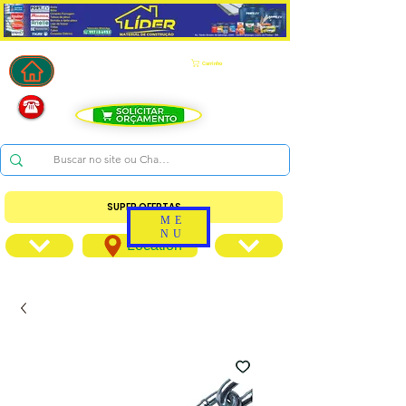
Carrinho
SUPER OFERTAS
ME
NU
Location