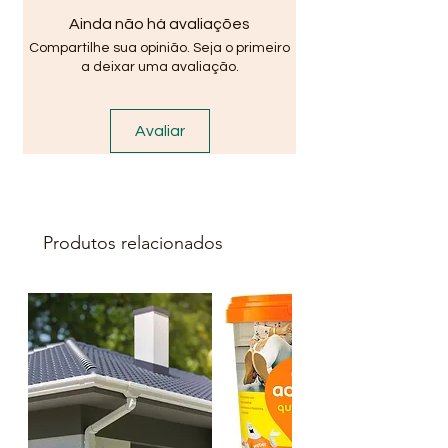
Metros Por Kg
Ainda não há avaliações
Aproximado=5,88mspeso Por Mt
Compartilhe sua opinião. Seja o primeiro
Aproximado=0,17kg Sruptura
a deixar uma avaliação.
Kg=500,Resistencia Por
Kg=125metragem=16 M
Avaliar
Dimenso E S Dos
Elos=13x22diametro
Material=3,0mmum Saco Tem
73,5m
Produtos relacionados