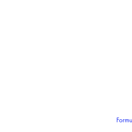
inho
carrinho
Adicionar ao
carrinho
Formu