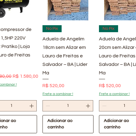
ualização rápida
Visualização rápida
Visualização rá
No Pix
No Pix
ompressor de
 1,5HP 220V
Aduela de Angelim
Aduela de Angel
 Pratiko | Loja
18cm sem Alizar em
20cm sem Alizar
uro de Freitas
Lauro de Freitas e
Lauro de Freitas
Salvador – BA | Líder
Salvador – BA | L
Ma
Ma
 normal
Preço promocional
80,00
R$ 1.580,00
combinar !
Preço
Preço
R$ 520,00
R$ 520,00
Frete a combinar !
Frete a combinar !
ionar ao
Adicionar ao
Adicionar ao
inho
carrinho
carrinho