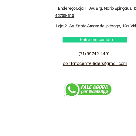
Endereço Loja 1 : Av. Brg. Mário Epingaus, 12
42703-640
Loja 2 : Av. Santo Amaro de Ipitanga, 12a Vi
Entre em contato
(71) 99742-4491
contatocenterlider@gmail.com