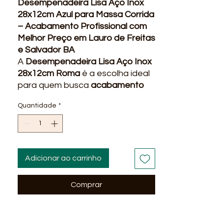
Desempenadeira Lisa Aço Inox
28x12cm Azul para Massa Corrida
– Acabamento Profissional com
Melhor Preço em Lauro de Freitas
e Salvador BA
A
Desempenadeira Lisa Aço Inox
28x12cm Roma
é a escolha ideal
para quem busca
acabamento
perfeito em massa corrida,
Quantidade
*
reboco e gesso
, garantindo
superfícies lisas, uniformes e com
alto padrão profissional.
Na
Outlet Center Líder Material
para Construção
, você encontra
Adicionar ao carrinho
qualidade, preço competitivo e
entrega rápida em Lauro de
Comprar
Freitas, Salvador e região
metropolitana da Bahia
.
Trabalhamos com produtos