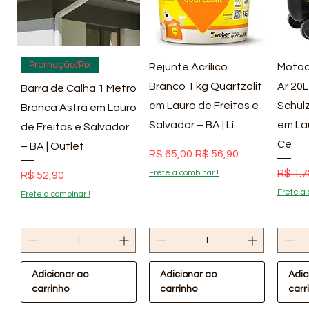
Visualização rápida
Visualização rápida
Vis
Promoção/Pix
Rejunte Acrílico
Motoc
Branco 1 kg Quartzolit
Ar 20L
Barra de Calha 1 Metro
em Lauro de Freitas e
Schulz
Branca Astra em Lauro
Salvador – BA | Lí
em La
de Freitas e Salvador
Ce
– BA | Outlet
Preço normal
Preço promocional
R$ 65,00
R$ 56,90
Preço
R$ 1.7
Frete a combinar !
Preço
R$ 52,90
Frete a 
Frete a combinar !
Adicionar ao
Adicionar ao
Adic
carrinho
carrinho
carr