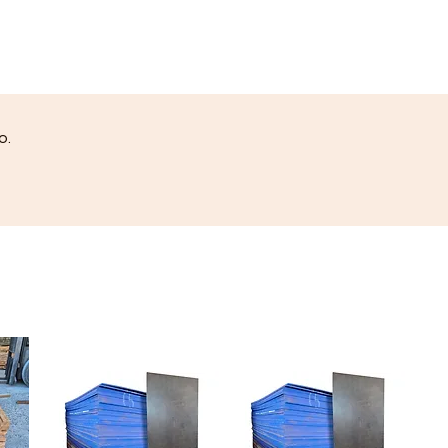
selecionados para oferecer
durabilidade, desempenho e
excelente custo-benefício para
sua obra ou reforma
.
✅
Por que escolher esta
desempenadeira?
o.
Lâmina em
aço inox resistente
,
não enferruja e facilita a
limpeza
Medida ideal
28x12 cm
para
melhor controle e acabamento
fino
Cabo em
plástico
emborrachado
,
proporcionando conforto e
firmeza no uso
Indicada para
massa corrida,
gesso, reboco e acabamento
em paredes