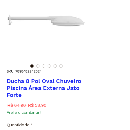
SKU: 7898482242024
Ducha 8 Pol Oval Chuveiro
Piscina Área Externa Jato
Forte
Preço normal
Preço promocional
 R$ 64,90 
R$ 58,90
Frete a combinar !
Quantidade
*