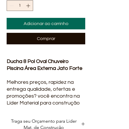
Adicionar ao carrinho
Comprar
Ducha 8 Pol Oval Chuveiro
Piscina Área Externa Jato Forte
Melhores preços, rapidez na
entrega qualidade, ofertas e
promoções? você encontra na
Líder Material para construção
Em Lauro de Freitas Ba Av. Brg.
Mário Epingaus, 133/1240 - Vila
Traga seu Orçamento para Lider
Praiana, Lauro de Freitas -
Mat. de Construção