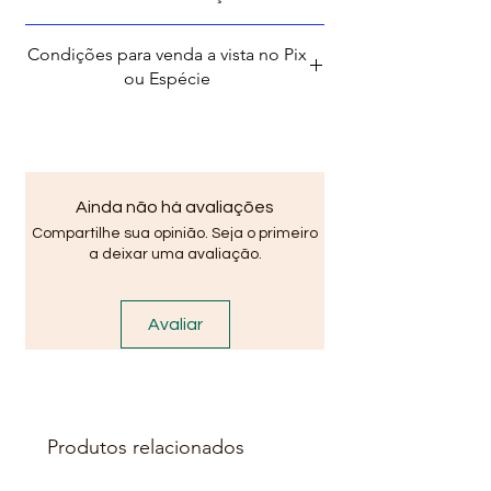
BA em Vida Nova Avenida Santo
Amaro de Ipitanga, R. do Lider,
Condições para venda a vista no Pix
2240, Lauro de Freitas - BA,
ou Espécie
42700-000 .
Descrição:
A Ducha Gran Ducha Tigre
Ainda não há avaliações
oferece máximo conforto ao seu
Compartilhe sua opinião. Seja o primeiro
banho! É a escolha ideal para
a deixar uma avaliação.
quem busca qualidade,
economia e estilo. Possui design
moderno e combina
Avaliar
perfeitamente com qualquer
estilo de banheiro,
proporcionando um visual
elegante e sofisticado.
Produtos relacionados
Características: