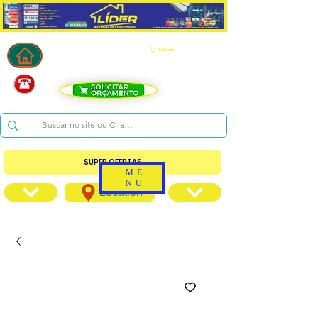
Carrinho
SUPER OFERTAS
ME
NU
Location