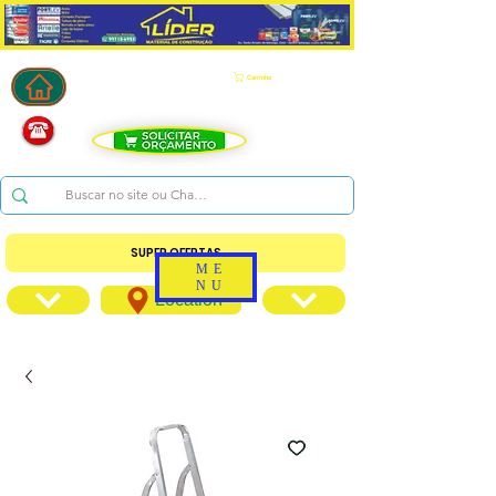
Carrinho
SUPER OFERTAS
ME
NU
Location