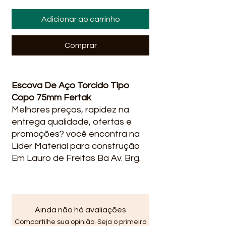
Adicionar ao carrinho
Comprar
Escova De Aço Torcido Tipo
Copo 75mm Fertak
Melhores preços, rapidez na
entrega qualidade, ofertas e
promoções? você encontra na
Líder Material para construção
Em Lauro de Freitas Ba Av. Brg.
Mário Epingaus, 133/1240 - Vila
Praiana, Lauro de Freitas -
BA em Vida Nova Avenida Santo
Amaro de Ipitanga, R. do Lider,
Ainda não há avaliações
2240, Lauro de Freitas - BA,
Compartilhe sua opinião. Seja o primeiro