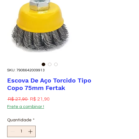
SKU: 7908642009913
Escova De Aço Torcido Tipo
Copo 75mm Fertak
Preço normal
Preço promocional
 R$ 27,90 
R$ 21,90
Frete a combinar !
Quantidade
*