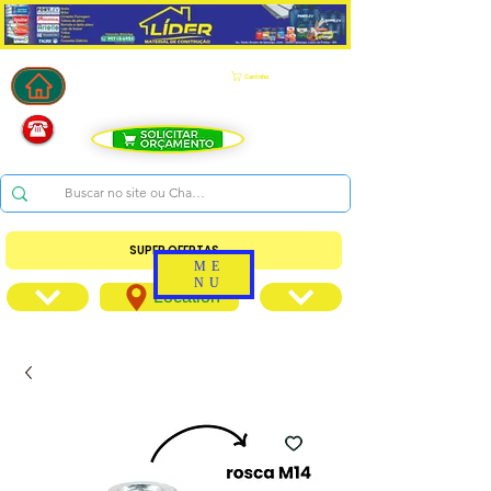
Carrinho
SUPER OFERTAS
ME
NU
Location