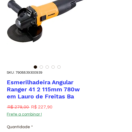
SKU: 7908839300939
Esmerilhadeira Angular
Ranger 41 2 115mm 780w
em Lauro de Freitas Ba
Preço normal
Preço promocional
 R$ 279,00 
R$ 227,90
Frete a combinar !
Quantidade
*