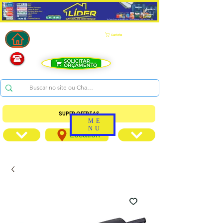
Carrinho
SUPER OFERTAS
ME
NU
Location