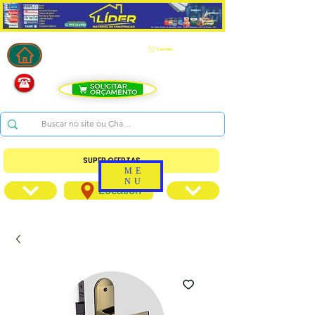
Carrinho
SUPER OFERTAS
ME
NU
Location