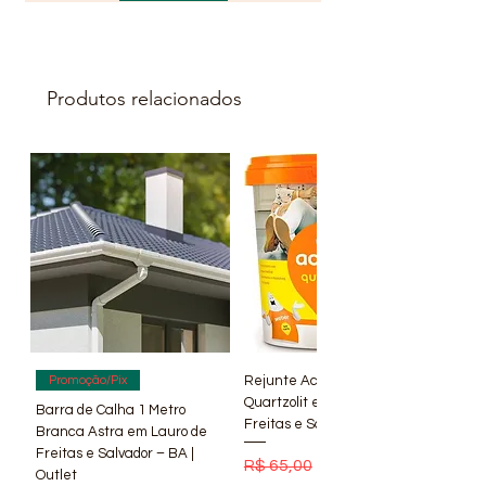
Tipo de instalação
De embutir
Materiais da
Aço
fechadura
Quantidade de
1
Produtos relacionados
chaves
Inclui maçaneta
Sim
Rejunte Acrílico Branco 1 kg
Promoção/Pix
Quartzolit em Lauro de
Barra de Calha 1 Metro
Freitas e Salvador – BA | Lí
Branca Astra em Lauro de
Freitas e Salvador – BA |
Preço normal
Preço promocional
R$ 65,00
R$ 56,90
Outlet