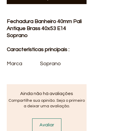
Fechadura Banheiro 40mm Pali
Antique Brass 40x53 E14
Soprano
Características principais :
Marca
Soprano
Linha
pali
Modelo
03003.0700.15
Acabamento
Antique
Tipo de trinco
Inteiro
Ainda não há avaliações
Outras características
Compartilhe sua opinião. Seja o primeiro
Modelo detalhado
Antique
a deixar uma avaliação.
Brass
Tipo de bloqueio
Unidireciona
Avaliar
l