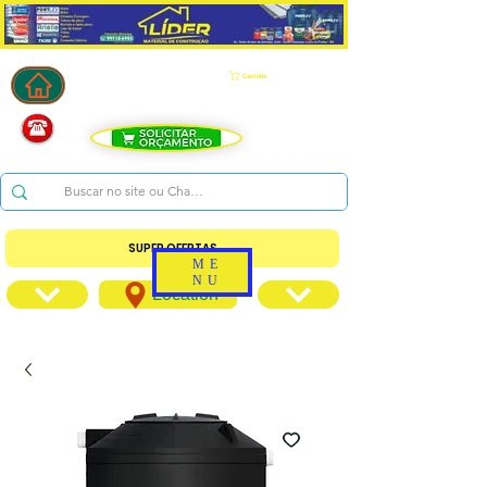
Carrinho
SUPER OFERTAS
ME
NU
Location