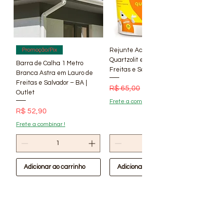
para aplicações em que uma
fixação mais segura é necesária.
A Parte do gancho normalmente
é em forma de U , com uma
estremidade aberta para
Rejunte Acrílico Branco 1 kg
Promoção/Pix
pendurar o objeto desejado.
Quartzolit em Lauro de
Barra de Calha 1 Metro
Freitas e Salvador – BA | Lí
Tamanho: M10
Branca Astra em Lauro de
Freitas e Salvador – BA |
Preço normal
Preço promocional
R$ 65,00
R$ 56,90
Outlet
Frete a combinar !
Preço
R$ 52,90
Frete a combinar !
Adicionar ao carrinho
Adicionar ao carrinho