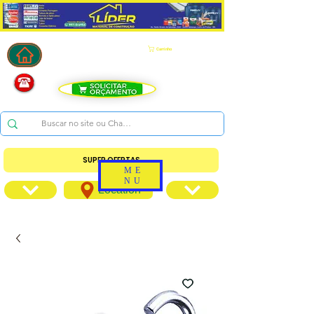
Carrinho
SUPER OFERTAS
ME
NU
Location