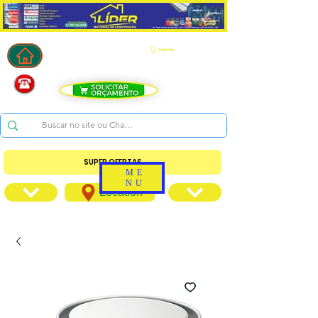
Carrinho
SUPER OFERTAS
ME
NU
Location