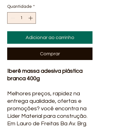
Quantidade
*
Adicionar ao carrinho
Comprar
Iberê massa adesiva plástica
branca 400g
Melhores preços, rapidez na
entrega qualidade, ofertas e
promoções? você encontra na
Líder Material para construção.
Em Lauro de Freitas Ba Av. Brg.
Mário Epingaus, 133/1240 - Vila
Praiana, Lauro de Freitas -