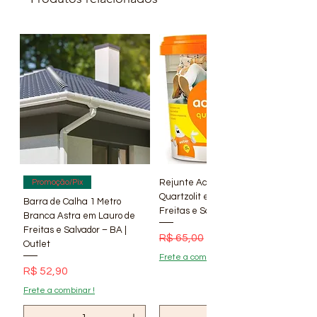
Rejunte Acrílico Branco 1 kg
Promoção/Pix
Quartzolit em Lauro de
Barra de Calha 1 Metro
Freitas e Salvador – BA | Lí
Branca Astra em Lauro de
Freitas e Salvador – BA |
Preço normal
Preço promocional
R$ 65,00
R$ 56,90
Outlet
Frete a combinar !
Preço
R$ 52,90
Frete a combinar !