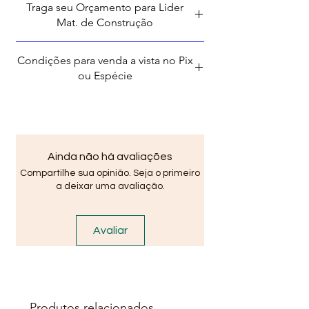
Traga seu Orçamento para Lider
BA em Vida Nova Avenida Santo
Mat. de Construção
Amaro de Ipitanga, R. do Lider,
2240, Lauro de Freitas - BA,
Condições para venda a vista no Pix
42700-000 .
ou Espécie
OBS: Valores somente para
vendas atráves do site ou redes
sociais: Instagram, Facebook,
Ainda não há avaliações
Youtube. Fotos Meramente
Compartilhe sua opinião. Seja o primeiro
Ilustrativas !Verifique
a deixar uma avaliação.
disponibilidade de estoque em
nossas Lojas.
Menos
Avaliar
Produtos relacionados