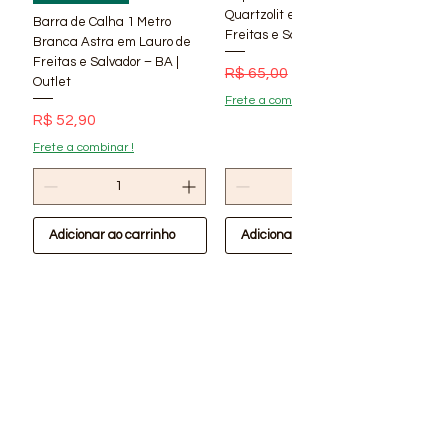
Quartzolit em Lauro de
Barra de Calha 1 Metro
Freitas e Salvador – BA | Lí
Branca Astra em Lauro de
Freitas e Salvador – BA |
Preço normal
Preço promocional
R$ 65,00
R$ 56,90
Outlet
Frete a combinar !
Preço
R$ 52,90
Frete a combinar !
Adicionar ao carrinho
Adicionar ao carrinho