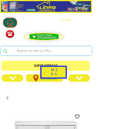
Carrinho
SUPER OFERTAS
ME
NU
Location