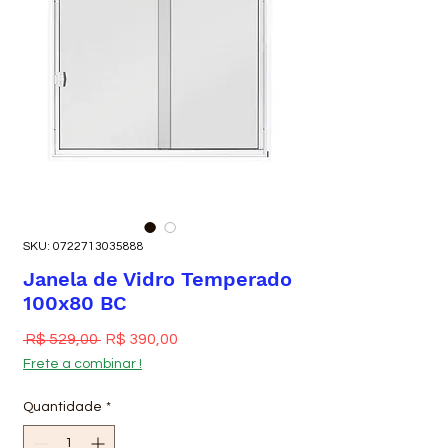
SKU: 0722713035888
Janela de Vidro Temperado
100x80 BC
Preço normal
Preço promocional
 R$ 529,00 
R$ 390,00
Frete a combinar !
Quantidade
*