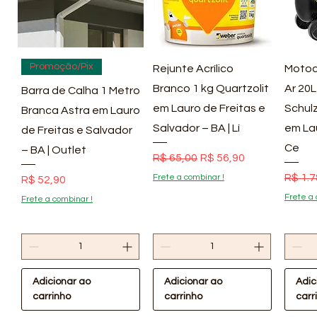
Visualização rápida
Visualização rápida
Vis
Promoção/Pix
Rejunte Acrílico
Motoc
Branco 1 kg Quartzolit
Ar 20L
Barra de Calha 1 Metro
em Lauro de Freitas e
Schulz
Branca Astra em Lauro
Salvador – BA | Lí
em La
de Freitas e Salvador
Ce
– BA | Outlet
Preço normal
Preço promocional
R$ 65,00
R$ 56,90
Preço
R$ 1.7
Frete a combinar !
Preço
R$ 52,90
Frete a 
Frete a combinar !
Adicionar ao
Adicionar ao
Adic
carrinho
carrinho
carr