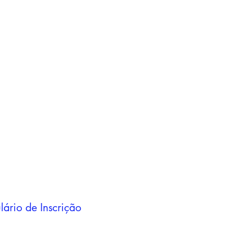
Adicionar ao
carrinho
Adicionar ao
carrinho
lário de Inscrição