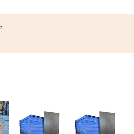
atráves do site. Fotos
Meramente Ilustrativas !
o.