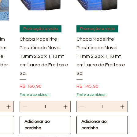
pida
Visualização rápida
Visualização rápida
Promoção a vista
Promoção a vista
im
Chapa Madeirite
Chapa Madeirite
 em
Plastificado Naval
Plastificado Naval
 e
13mm 2,20 x 1,10 mt
11mm 2,20 x 1,10 mt
íder
em Lauro de Freitas e
em Lauro de Freitas e
Sal
Sal
Preço
Preço
R$ 166,90
R$ 145,90
Frete a combinar !
Frete a combinar !
Adicionar ao
Adicionar ao
carrinho
carrinho