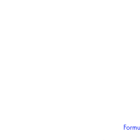
inho
carrinho
Adicionar ao
carrinho
Formu