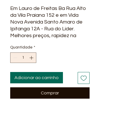
Em Lauro de Freitas Ba Rua Alto
da Vila Praiana 152 e em Vida
Nova Avenida Santo Amaro de
Ipitanga 12A - Rua do Lider.
Melhores preços, rapidez na
entrega qualidade, ofertas e
Quantidade
*
promoções? você encontra na
Líder Material para construção.
Entregamos em alguns bairros
em Salvador Ba : Stella Maris,
Itapua, Praia do Flamengo, Stiep,
Adicionar ao carrinho
Paralela, São Cristovão, portão,
Vida Nova, Alphaville Litoral Norte
Comprar
, Abrantes, Itinga, Costa Azul
Salvador...
OBS: Pedidos por encomenda
!
Valores somente para vendas