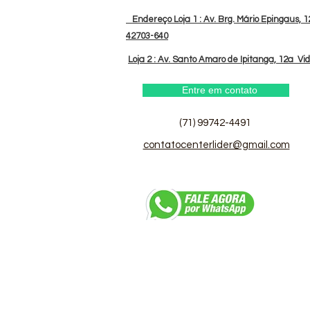
Endereço Loja 1 : Av. Brg. Mário Epingaus, 12
42703-640
Loja 2 : Av. Santo Amaro de Ipitanga, 12a Vi
Entre em contato
(71) 99742-4491
contatocenterlider@gmail.com