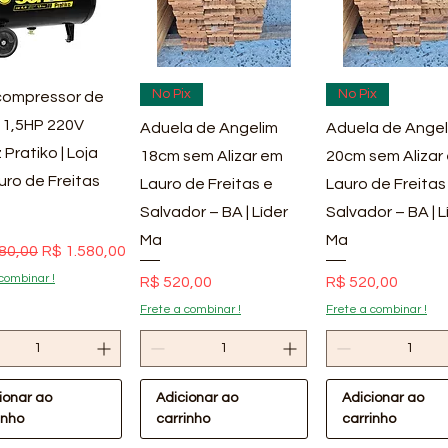
ualização rápida
Visualização rápida
Visualização rá
No Pix
No Pix
ompressor de
 1,5HP 220V
Aduela de Angelim
Aduela de Angel
 Pratiko | Loja
18cm sem Alizar em
20cm sem Alizar
uro de Freitas
Lauro de Freitas e
Lauro de Freitas
Salvador – BA | Líder
Salvador – BA | L
Ma
Ma
 normal
Preço promocional
80,00
R$ 1.580,00
combinar !
Preço
Preço
R$ 520,00
R$ 520,00
Frete a combinar !
Frete a combinar !
ionar ao
Adicionar ao
Adicionar ao
inho
carrinho
carrinho