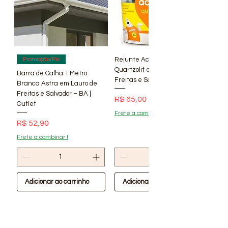
Rejunte Acrílico Branco 1 kg
Promoção/Pix
Quartzolit em Lauro de
Barra de Calha 1 Metro
Freitas e Salvador – BA | Lí
Branca Astra em Lauro de
Freitas e Salvador – BA |
Preço normal
Preço promocional
R$ 65,00
R$ 56,90
Outlet
Frete a combinar !
Preço
R$ 52,90
Frete a combinar !
Adicionar ao carrinho
Adicionar ao carrinho