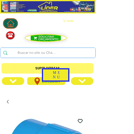
Carrinho
SUPER OFERTAS
ME
NU
Location