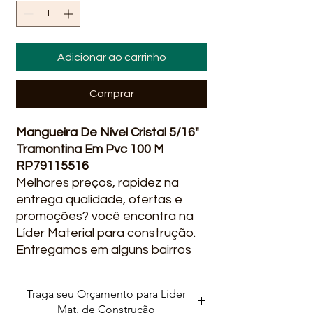
Adicionar ao carrinho
Comprar
Mangueira De Nível Cristal 5/16"
Tramontina Em Pvc 100 M
RP79115516
Melhores preços, rapidez na
entrega qualidade, ofertas e
promoções? você encontra na
Líder Material para construção.
Entregamos em alguns bairros
em Salvador Ba : Stella Maris,
Itapua, Praia do Flamengo,
Traga seu Orçamento para Lider
Stiep, Paralela, São Cristovão,
Mat. de Construção