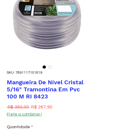
SKU: 7891117101819
Mangueira De Nível Cristal
5/16" Tramontina Em Pvc
100 M RI 8423
Preço normal
Preço promocional
 R$ 350,00 
R$ 267,90
Frete a combinar !
Quantidade
*