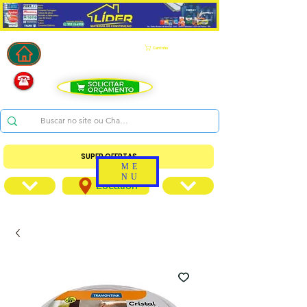
Carrinho
SUPER OFERTAS
ME
NU
Location