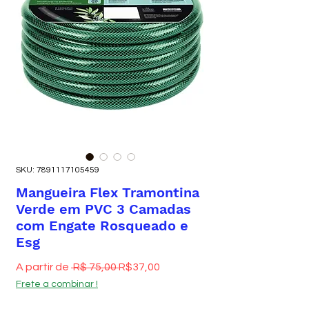
SKU: 7891117105459
Mangueira Flex Tramontina
Verde em PVC 3 Camadas
com Engate Rosqueado e
Esg
Preço normal
Preço promocional
A partir de
 R$ 75,00 
R$37,00
Frete a combinar !