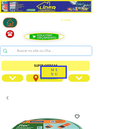
Carrinho
SUPER OFERTAS
ME
NU
Location