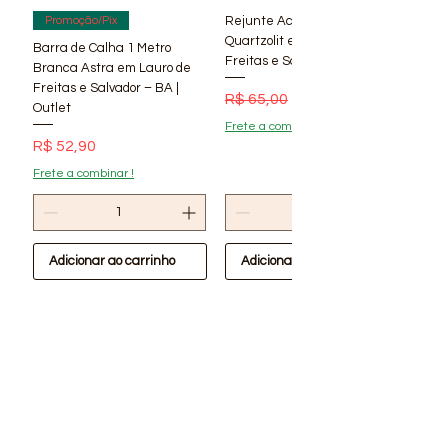
Rejunte Acrílico Branco 1 kg
Promoção/Pix
Quartzolit em Lauro de
Barra de Calha 1 Metro
Freitas e Salvador – BA | Lí
Branca Astra em Lauro de
Freitas e Salvador – BA |
Preço normal
Preço promocional
R$ 65,00
R$ 56,90
Outlet
Frete a combinar !
Preço
R$ 52,90
Frete a combinar !
Adicionar ao carrinho
Adicionar ao carrinho