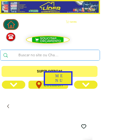
Carrinho
SUPER OFERTAS
ME
NU
Location