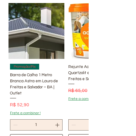
nossas Lojas.
Rejunte Acrílico Branco 1 kg
Promoção/Pix
Quartzolit em Lauro de
Barra de Calha 1 Metro
Freitas e Salvador – BA | Lí
Branca Astra em Lauro de
Freitas e Salvador – BA |
Preço normal
Preço promocional
R$ 65,00
R$ 56,90
Outlet
Frete a combinar !
Preço
R$ 52,90
Frete a combinar !