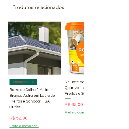
Produtos relacionados
Rejunte Acrílico Branco 1 kg
Promoção/Pix
Quartzolit em Lauro de
Barra de Calha 1 Metro
Freitas e Salvador – BA | Lí
Branca Astra em Lauro de
Freitas e Salvador – BA |
Preço normal
Preço promocional
R$ 65,00
R$ 56,90
Outlet
Frete a combinar !
Preço
R$ 52,90
Frete a combinar !