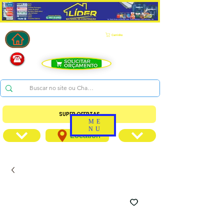
Carrinho
SUPER OFERTAS
ME
NU
Location