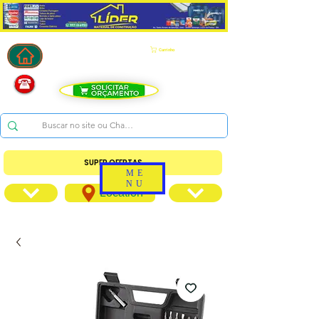
Carrinho
SUPER OFERTAS
ME
NU
Location