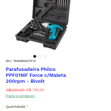
SKU: 7899466427819
Parafusadeira Philco
PPF01MF Force c/Maleta
200rpm - Bivolt
Preço normal
Preço promocional
 R$ 200,00 
R$ 195,00
Frete a combinar !
Quantidade
*