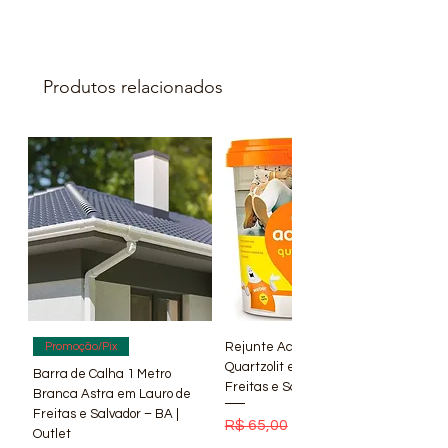
Produtos relacionados
Rejunte Acrílico Branco 1 kg
Promoção/Pix
Quartzolit em Lauro de
Barra de Calha 1 Metro
Freitas e Salvador – BA | Lí
Branca Astra em Lauro de
Freitas e Salvador – BA |
Preço normal
Preço promocional
R$ 65,00
R$ 56,90
Outlet