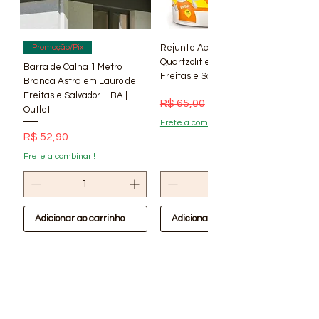
Rejunte Acrílico Branco 1 kg
Promoção/Pix
Quartzolit em Lauro de
Barra de Calha 1 Metro
Freitas e Salvador – BA | Lí
Branca Astra em Lauro de
Freitas e Salvador – BA |
Preço normal
Preço promocional
R$ 65,00
R$ 56,90
Outlet
Frete a combinar !
Preço
R$ 52,90
Frete a combinar !
Adicionar ao carrinho
Adicionar ao carrinho