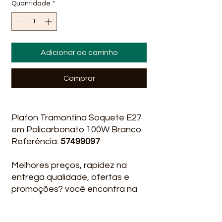
Quantidade
*
Adicionar ao carrinho
Comprar
Plafon Tramontina Soquete E27
em Policarbonato 100W Branco
Referência:
57499097
Melhores preços, rapidez na
entrega qualidade, ofertas e
promoções? você encontra na
Líder Material para construção
em Lauro de Freitas Ba Rua Alto