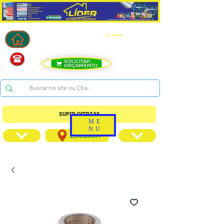
Carrinho
SUPER OFERTAS
ME
NU
Location