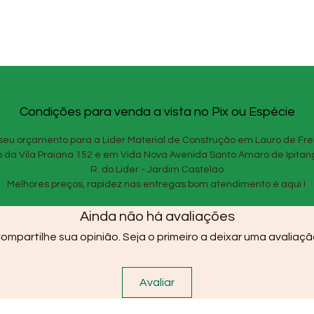
Condições para venda a vista no Pix ou Espécie
seu orçamento para a Lider Material de Construção em Lauro de Fre
o da Vila Praiana 152 e em Vida Nova Avenida Santo Amaro de Ipitan
R. do Lider - Jardim Castelao
Melhores preços, rapidez nas entregas bom atendimento é aqui !
Ainda não há avaliações
ompartilhe sua opinião. Seja o primeiro a deixar uma avaliaçã
Avaliar