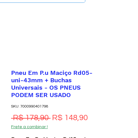
Pneu Em P.u Maciço Rd05-
uni-43mm + Buchas
Universais - OS PNEUS
PODEM SER USADO
SKU: 7000990401798
Preço normal
Preço promoc
 R$ 178,90 
R$ 148,90
Frete a combinar !