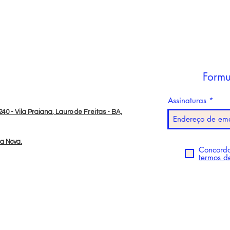
Formu
Assinaturas
40 - Vila Praiana, Lauro de Freitas - BA,
da Nova.
Concordo
termos d