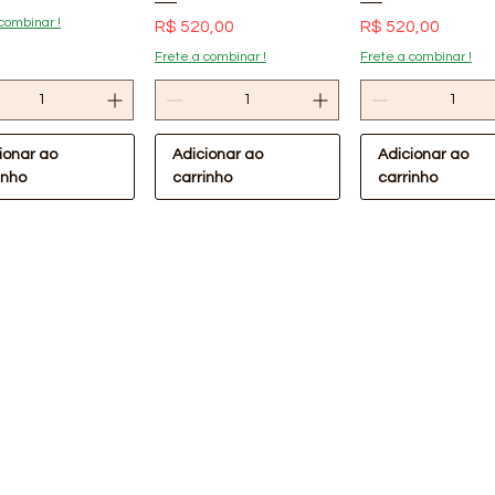
combinar !
Preço
Preço
R$ 520,00
R$ 520,00
Frete a combinar !
Frete a combinar !
ionar ao
Adicionar ao
Adicionar ao
inho
carrinho
carrinho
ualização rápida
Visualização rápida
Visualização rá
Oferta Confira !
lástica Preta
Lona Plástica Preta
m 40kg Lonax
4x110m 30kg Lonax
Cabeceira de P