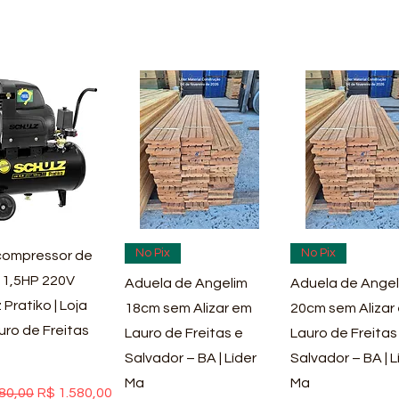
ualização rápida
Visualização rápida
Visualização rá
No Pix
No Pix
ompressor de
 1,5HP 220V
Aduela de Angelim
Aduela de Angel
 Pratiko | Loja
18cm sem Alizar em
20cm sem Alizar
uro de Freitas
Lauro de Freitas e
Lauro de Freitas
Salvador – BA | Líder
Salvador – BA | L
Ma
Ma
 normal
Preço promocional
80,00
R$ 1.580,00