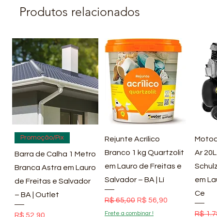
Produtos relacionados
Visualização rápida
Visualização rápida
Vis
Promoção/Pix
Rejunte Acrílico
Motoc
Branco 1 kg Quartzolit
Ar 20L
Barra de Calha 1 Metro
em Lauro de Freitas e
Schulz
Branca Astra em Lauro
Salvador – BA | Lí
em La
de Freitas e Salvador
Ce
– BA | Outlet
Preço normal
Preço promocional
R$ 65,00
R$ 56,90
Preço
R$ 1.7
Frete a combinar !
Preço
R$ 52,90