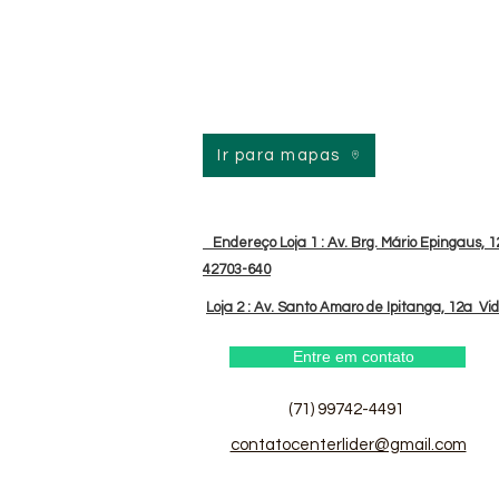
Ir para mapas
Endereço Loja 1 : Av. Brg. Mário Epingaus, 12
42703-640
Loja 2 : Av. Santo Amaro de Ipitanga, 12a Vi
Entre em contato
(71) 99742-4491
contatocenterlider@gmail.com