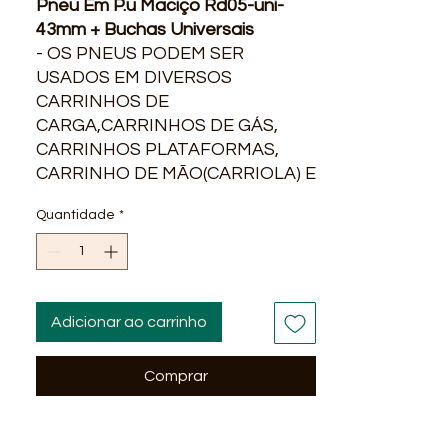
Pneu Em P.u Maciço Rd05-uni-
43mm + Buchas Universais
- OS PNEUS PODEM SER
USADOS EM DIVERSOS
CARRINHOS DE
CARGA,CARRINHOS DE GÁS,
CARRINHOS PLATAFORMAS,
CARRINHO DE MÃO(CARRIOLA) E
DIVERSOS EQUIPAMENTOS.
Quantidade
*
- O PNEU DE P.U POLIURETANO
MACIÇO TEM UMA VIDA ÚTIL DE
5 A 6 ANOS.
Adicionar ao carrinho
DETALHES DO PRODUTO
Comprar
PNEU EM P.U MACIÇO ALCALAY
PNEU REFERENCIA: RD05
MATERIAL ARO(MIOLO): P.P