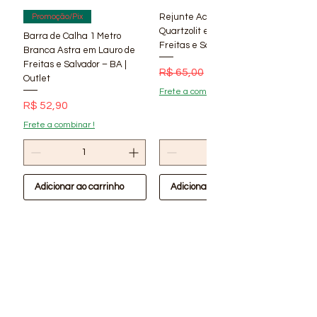
Rejunte Acrílico Branco 1 kg
Promoção/Pix
Quartzolit em Lauro de
Barra de Calha 1 Metro
Freitas e Salvador – BA | Lí
Branca Astra em Lauro de
Freitas e Salvador – BA |
Preço normal
Preço promocional
R$ 65,00
R$ 56,90
Outlet
Frete a combinar !
Preço
R$ 52,90
Frete a combinar !
Adicionar ao carrinho
Adicionar ao carrinho