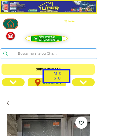
Carrinho
SUPER OFERTAS
ME
NU
Location