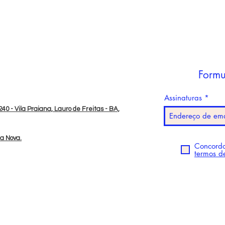
Formu
Assinaturas
40 - Vila Praiana, Lauro de Freitas - BA,
da Nova.
Concordo
termos d