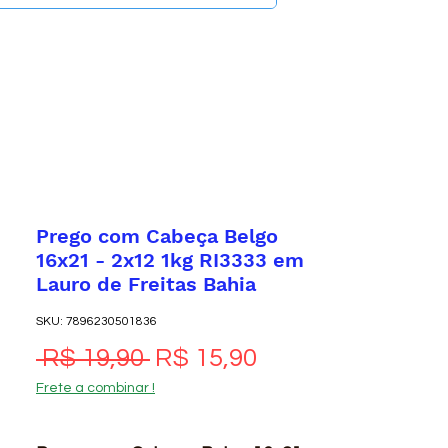
Prego com Cabeça Belgo
16x21 - 2x12 1kg RI3333 em
Lauro de Freitas Bahia
SKU: 7896230501836
Preço normal
Preço promocio
 R$ 19,90 
R$ 15,90
Frete a combinar !