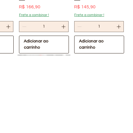
Preço
Preço
R$ 166,90
R$ 145,90
Frete a combinar !
Frete a combinar !
Adicionar ao
Adicionar ao
carrinho
carrinho
pida
Visualização rápida
Visualização rápida
Oferta Confira !
Oferta Confira !
VC
Cabeceira de PVC
cópia de Suporte de