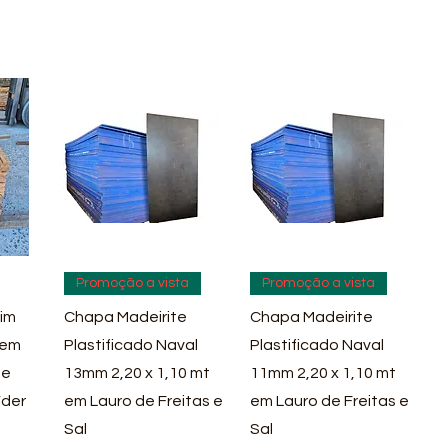
pida
Visualização rápida
Visualização rápida
Promoção a vista
Promoção a vista
im
Chapa Madeirite
Chapa Madeirite
 em
Plastificado Naval
Plastificado Naval
 e
13mm 2,20 x 1,10 mt
11mm 2,20 x 1,10 mt
íder
em Lauro de Freitas e
em Lauro de Freitas e
Sal
Sal