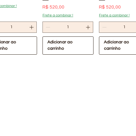
combinar !
Preço
Preço
R$ 520,00
R$ 520,00
Frete a combinar !
Frete a combinar !
ionar ao
Adicionar ao
Adicionar ao
inho
carrinho
carrinho
ualização rápida
Visualização rápida
Visualização rá
Oferta Confira !
lástica Preta
Lona Plástica Preta
m 40kg Lonax
4x110m 30kg Lonax
Cabeceira de P