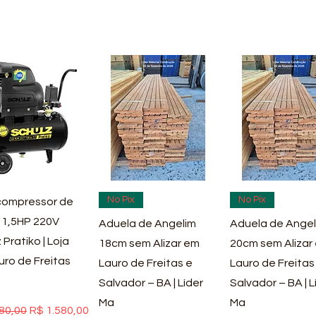
ualização rápida
Visualização rápida
Visualização rá
No Pix
No Pix
ompressor de
 1,5HP 220V
Aduela de Angelim
Aduela de Angel
 Pratiko | Loja
18cm sem Alizar em
20cm sem Alizar
uro de Freitas
Lauro de Freitas e
Lauro de Freitas
Salvador – BA | Líder
Salvador – BA | L
Ma
Ma
 normal
Preço promocional
80,00
R$ 1.580,00