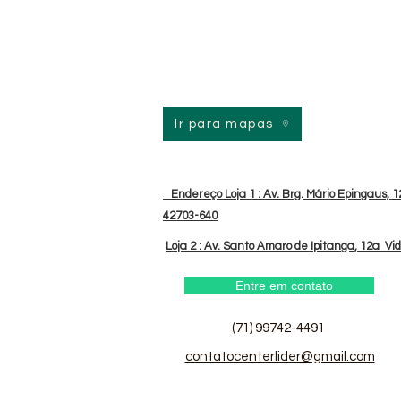
Ir para mapas
Endereço Loja 1 : Av. Brg. Mário Epingaus, 12
42703-640
Loja 2 : Av. Santo Amaro de Ipitanga, 12a Vi
Entre em contato
(71) 99742-4491
contatocenterlider@gmail.com