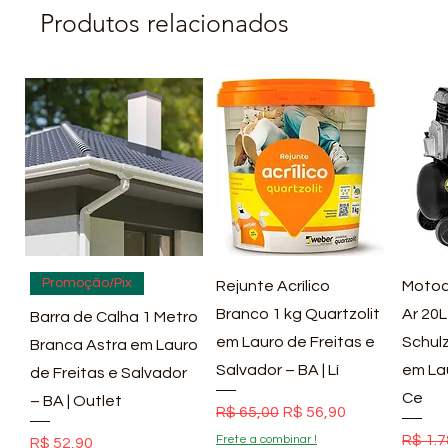
Produtos relacionados
Visualização rápida
Visualização rápida
Vis
Promoção/Pix
Rejunte Acrílico
Motoc
Branco 1 kg Quartzolit
Ar 20L
Barra de Calha 1 Metro
em Lauro de Freitas e
Schulz
Branca Astra em Lauro
Salvador – BA | Lí
em La
de Freitas e Salvador
Ce
– BA | Outlet
Preço normal
Preço promocional
R$ 65,00
R$ 56,90
Preço
R$ 1.7
Frete a combinar !
Preço
R$ 52,90