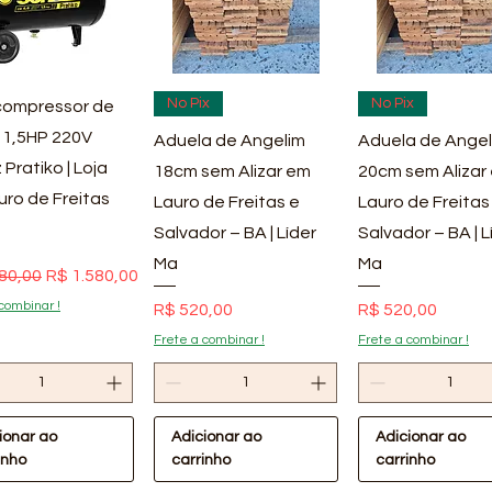
ualização rápida
Visualização rápida
Visualização rá
No Pix
No Pix
ompressor de
 1,5HP 220V
Aduela de Angelim
Aduela de Angel
 Pratiko | Loja
18cm sem Alizar em
20cm sem Alizar
uro de Freitas
Lauro de Freitas e
Lauro de Freitas
Salvador – BA | Líder
Salvador – BA | L
Ma
Ma
 normal
Preço promocional
80,00
R$ 1.580,00
combinar !
Preço
Preço
R$ 520,00
R$ 520,00
Frete a combinar !
Frete a combinar !
ionar ao
Adicionar ao
Adicionar ao
inho
carrinho
carrinho