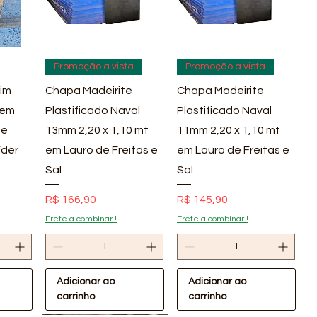
pida
Visualização rápida
Visualização rápida
Promoção a vista
Promoção a vista
im
Chapa Madeirite
Chapa Madeirite
 em
Plastificado Naval
Plastificado Naval
 e
13mm 2,20 x 1,10 mt
11mm 2,20 x 1,10 mt
íder
em Lauro de Freitas e
em Lauro de Freitas e
Sal
Sal
Preço
Preço
R$ 166,90
R$ 145,90
Frete a combinar !
Frete a combinar !
Adicionar ao
Adicionar ao
carrinho
carrinho