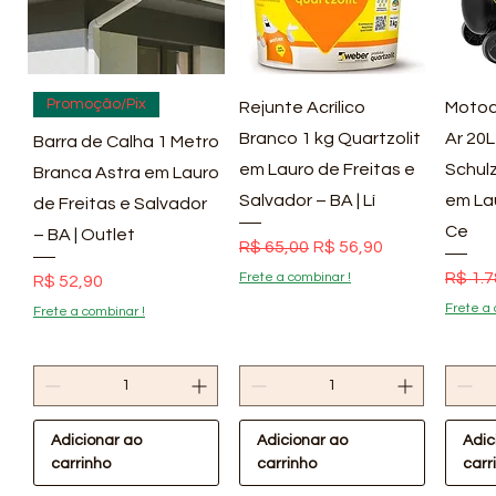
Visualização rápida
Visualização rápida
Vis
Promoção/Pix
Rejunte Acrílico
Motoc
Branco 1 kg Quartzolit
Ar 20L
Barra de Calha 1 Metro
em Lauro de Freitas e
Schulz
Branca Astra em Lauro
Salvador – BA | Lí
em La
de Freitas e Salvador
Ce
– BA | Outlet
Preço normal
Preço promocional
R$ 65,00
R$ 56,90
Preço
R$ 1.7
Frete a combinar !
Preço
R$ 52,90
Frete a 
Frete a combinar !
Adicionar ao
Adicionar ao
Adic
carrinho
carrinho
carr