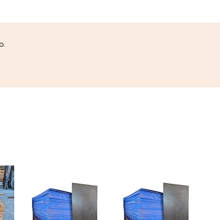
Ipitanga, Costa Azul Salvador...
OBS:
Valores somente para
vendas atráves do site ou redes
o.
sociais: Instagram, Facebook,
Youtube. Fotos Meramente
Ilustrativas !Verifique
disponibilidade de estoque em
nossas Lojas