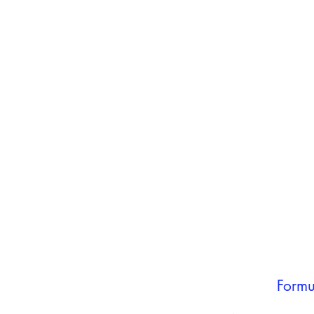
inho
carrinho
Adicionar ao
carrinho
Formu