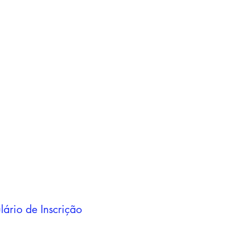
Adicionar ao
carrinho
Adicionar ao
carrinho
lário de Inscrição