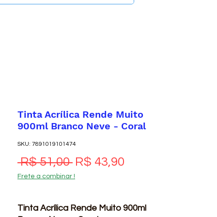
Tinta Acrílica Rende Muito
900ml Branco Neve - Coral
SKU: 7891019101474
Preço normal
Preço promocio
 R$ 51,00 
R$ 43,90
Frete a combinar !
Tinta Acrílica Rende Muito 900ml