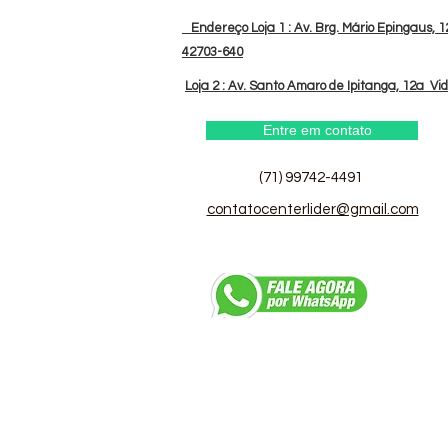
Endereço Loja 1 : Av. Brg. Mário Epingaus, 12
42703-640
Loja 2 : Av. Santo Amaro de Ipitanga, 12a Vi
Entre em contato
(71) 99742-4491
contatocenterlider@gmail.com