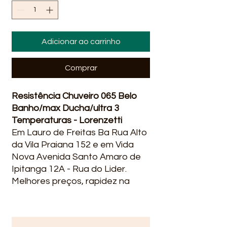
Adicionar ao carrinho
Comprar
Resistência Chuveiro 065 Belo
Banho/max Ducha/ultra 3
Temperaturas - Lorenzetti
Em Lauro de Freitas Ba Rua Alto
da Vila Praiana 152 e em Vida
Nova Avenida Santo Amaro de
Ipitanga 12A - Rua do Lider.
Melhores preços, rapidez na
entrega qualidade, ofertas e
promoções? você encontra na
Líder Material para construção.