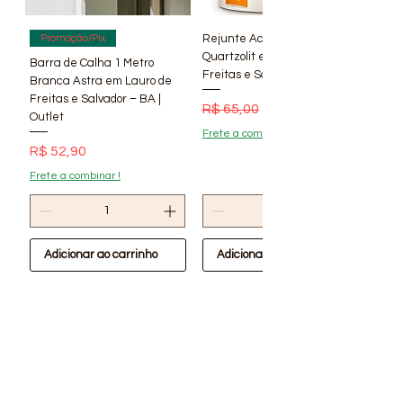
Rejunte Acrílico Branco 1 kg
Promoção/Pix
Quartzolit em Lauro de
Barra de Calha 1 Metro
Freitas e Salvador – BA | Lí
Branca Astra em Lauro de
Freitas e Salvador – BA |
Preço normal
Preço promocional
R$ 65,00
R$ 56,90
Outlet
Frete a combinar !
Preço
R$ 52,90
Frete a combinar !
Adicionar ao carrinho
Adicionar ao carrinho