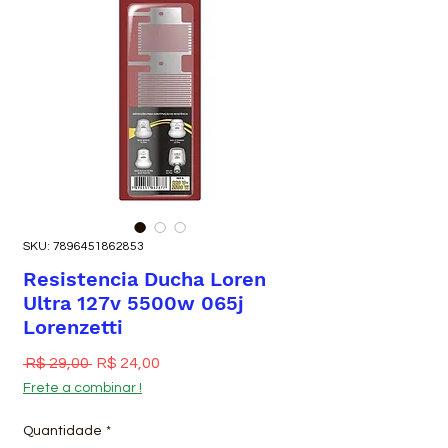
SKU: 7896451862853
Resistencia Ducha Loren
Ultra 127v 5500w 065j
Lorenzetti
Preço normal
Preço promocional
 R$ 29,00 
R$ 24,00
Frete a combinar !
Quantidade
*