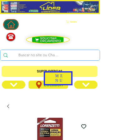
Carrinho
SUPER OFERTAS
ME
NU
Location