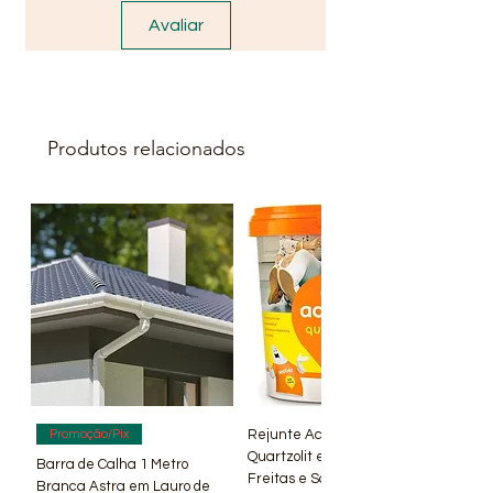
Avaliar
Produtos relacionados
Rejunte Acrílico Branco 1 kg
Promoção/Pix
Quartzolit em Lauro de
Barra de Calha 1 Metro
Freitas e Salvador – BA | Lí
Branca Astra em Lauro de