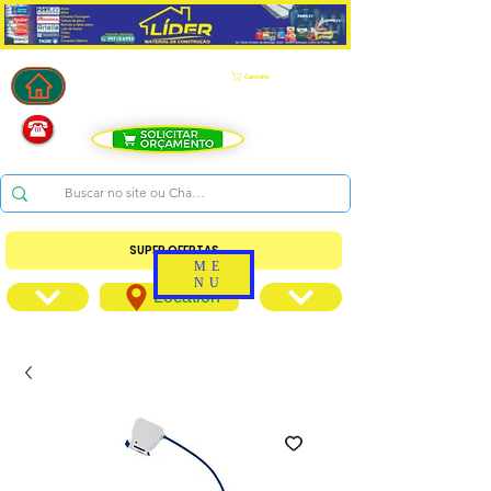
Carrinho
SUPER OFERTAS
ME
NU
Location