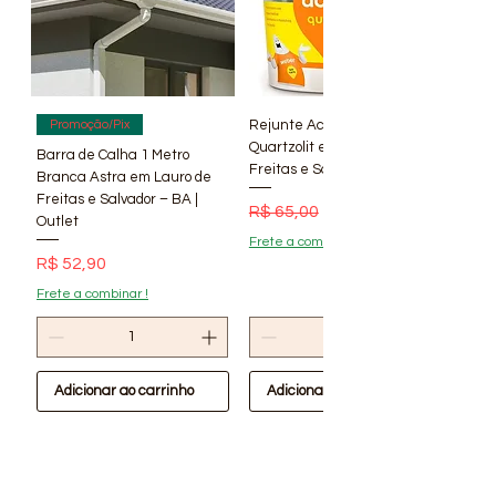
Rejunte Acrílico Branco 1 kg
Promoção/Pix
Quartzolit em Lauro de
Barra de Calha 1 Metro
Freitas e Salvador – BA | Lí
Branca Astra em Lauro de
Freitas e Salvador – BA |
Preço normal
Preço promocional
R$ 65,00
R$ 56,90
Outlet
Frete a combinar !
Preço
R$ 52,90
Frete a combinar !
Adicionar ao carrinho
Adicionar ao carrinho