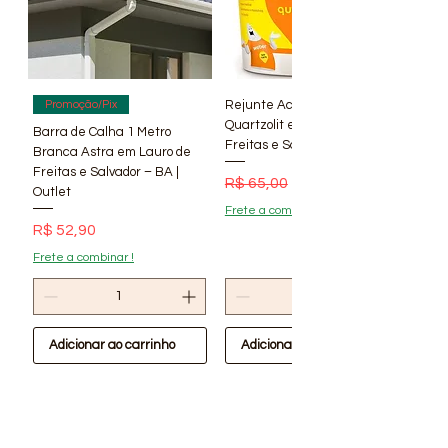
Rejunte Acrílico Branco 1 kg
Promoção/Pix
Quartzolit em Lauro de
Barra de Calha 1 Metro
Freitas e Salvador – BA | Lí
Branca Astra em Lauro de
Freitas e Salvador – BA |
Preço normal
Preço promocional
R$ 65,00
R$ 56,90
Outlet
Frete a combinar !
Preço
R$ 52,90
Frete a combinar !
Adicionar ao carrinho
Adicionar ao carrinho