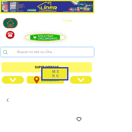
Carrinho
SUPER OFERTAS
ME
NU
Location