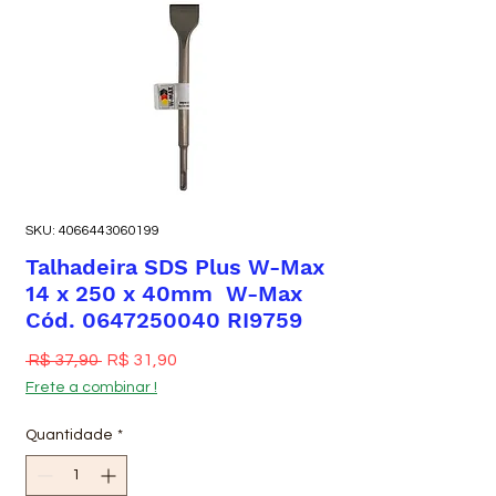
SKU: 4066443060199
Talhadeira SDS Plus W-Max
14 x 250 x 40mm W-Max
Cód. 0647250040 RI9759
Preço normal
Preço promocional
 R$ 37,90 
R$ 31,90
Frete a combinar !
Quantidade
*