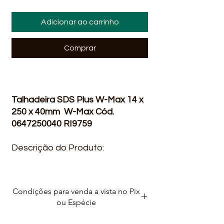
Adicionar ao carrinho
Comprar
Talhadeira SDS Plus W-Max 14 x
250 x 40mm W-Max Cód.
0647250040 RI9759
Descrição do Produto:
Indicada para abertura de
“rasgos” em paredes, quebra de
Condições para venda a vista no Pix
tijolos e concretos, retirada de
ou Espécie
excesso de material, entre
outros.