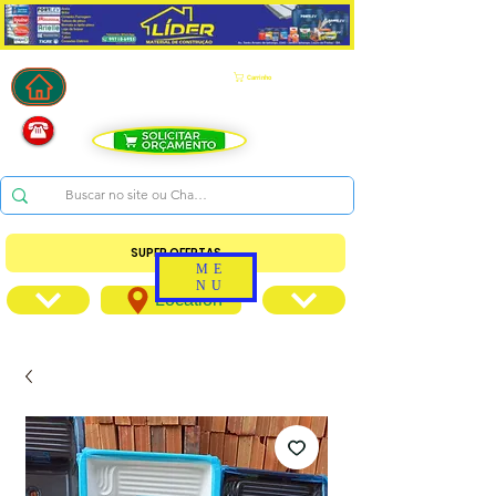
Carrinho
SUPER OFERTAS
ME
NU
Location