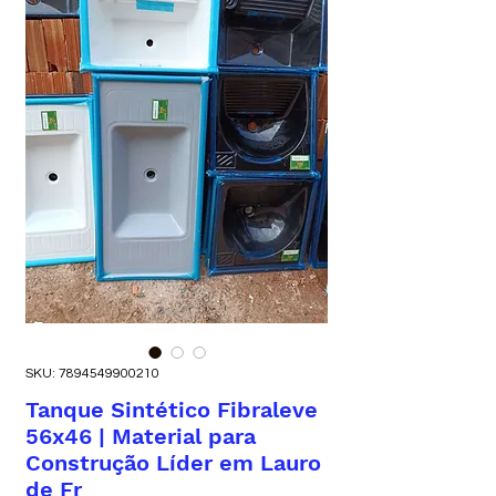
SKU: 7894549900210
Tanque Sintético Fibraleve
56x46 | Material para
Construção Líder em Lauro
de Fr