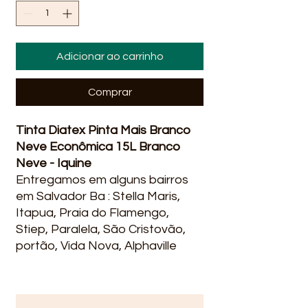
Adicionar ao carrinho
Comprar
Tinta Diatex Pinta Mais Branco
Neve Econômica 15L Branco
Neve - Iquine
Entregamos em alguns bairros
em Salvador Ba : Stella Maris,
Itapua, Praia do Flamengo,
Stiep, Paralela, São Cristovão,
portão, Vida Nova, Alphaville
Litoral Norte , Abrantes, Itinga,
Portão, Vilas do Atlantico,
Buraquinho, Miragem,