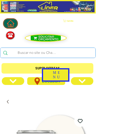
Carrinho
SUPER OFERTAS
ME
NU
Location