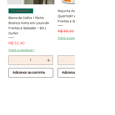
Rejunte Acrílico Branco 1 kg
Promoção/Pix
Quartzolit em Lauro de
Barra de Calha 1 Metro
Freitas e Salvador – BA | Lí
Branca Astra em Lauro de
Freitas e Salvador – BA |
Preço normal
Preço promocional
R$ 65,00
R$ 56,90
Outlet
Frete a combinar !
Preço
R$ 52,90
Frete a combinar !
Adicionar ao carrinho
Adicionar ao carrinho