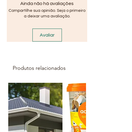
Ipitanga, Costa Azul Salvador...
Ainda não há avaliações
Compartilhe sua opinião. Seja o primeiro
OBS: Valores somente para
a deixar uma avaliação.
vendas atráves do site ou redes
sociais: Instagram, Facebook,
Avaliar
Youtube. Fotos Meramente
Ilustrativas !Verifique
disponibilidade de estoque em
nossas Lojas.
Produtos relacionados