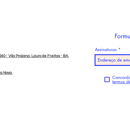
Formu
Assinaturas
40 - Vila Praiana, Lauro de Freitas - BA,
da Nova.
Concordo
termos d