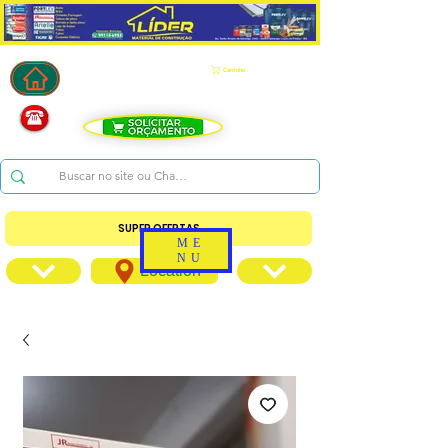
Carrinho
SUPER OFERTAS
ME
NU
Location