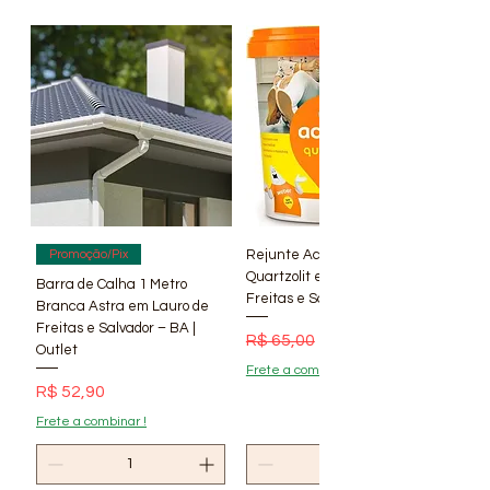
Rejunte Acrílico Branco 1 kg
Promoção/Pix
Quartzolit em Lauro de
Barra de Calha 1 Metro
Freitas e Salvador – BA | Lí
Branca Astra em Lauro de
Freitas e Salvador – BA |
Preço normal
Preço promocional
R$ 65,00
R$ 56,90
Outlet
Frete a combinar !
Preço
R$ 52,90
Frete a combinar !