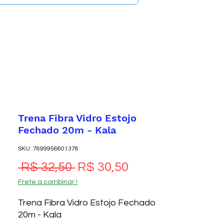
Trena Fibra Vidro Estojo
Fechado 20m - Kala
SKU: 7899956601378
Preço normal
Preço promocio
 R$ 32,50 
R$ 30,50
Frete a combinar !
Trena Fibra Vidro Estojo Fechado 
20m - Kala
