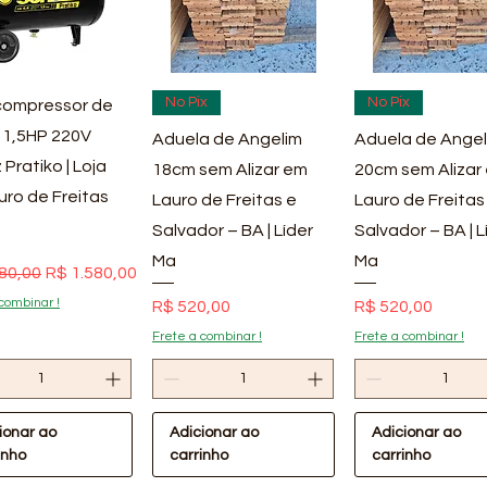
ualização rápida
Visualização rápida
Visualização rá
No Pix
No Pix
ompressor de
 1,5HP 220V
Aduela de Angelim
Aduela de Angel
 Pratiko | Loja
18cm sem Alizar em
20cm sem Alizar
uro de Freitas
Lauro de Freitas e
Lauro de Freitas
Salvador – BA | Líder
Salvador – BA | L
Ma
Ma
 normal
Preço promocional
80,00
R$ 1.580,00
combinar !
Preço
Preço
R$ 520,00
R$ 520,00
Frete a combinar !
Frete a combinar !
ionar ao
Adicionar ao
Adicionar ao
inho
carrinho
carrinho