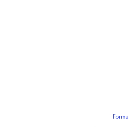
inho
carrinho
Adicionar ao
carrinho
Formu