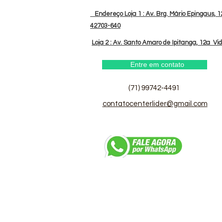
Endereço Loja 1 : Av. Brg. Mário Epingaus, 12
42703-640
Loja 2 : Av. Santo Amaro de Ipitanga, 12a Vi
Entre em contato
(71) 99742-4491
contatocenterlider@gmail.com