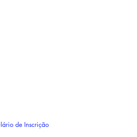
Adicionar ao
carrinho
Adicionar ao
carrinho
lário de Inscrição