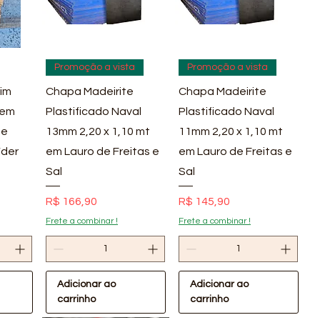
pida
Visualização rápida
Visualização rápida
Promoção a vista
Promoção a vista
im
Chapa Madeirite
Chapa Madeirite
 em
Plastificado Naval
Plastificado Naval
 e
13mm 2,20 x 1,10 mt
11mm 2,20 x 1,10 mt
íder
em Lauro de Freitas e
em Lauro de Freitas e
Sal
Sal
Preço
Preço
R$ 166,90
R$ 145,90
Frete a combinar !
Frete a combinar !
Adicionar ao
Adicionar ao
carrinho
carrinho