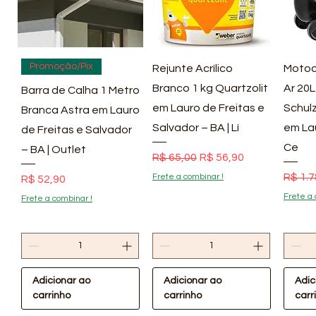
Visualização rápida
Visualização rápida
Vis
Promoção/Pix
Rejunte Acrílico
Motoc
Branco 1 kg Quartzolit
Ar 20L
Barra de Calha 1 Metro
em Lauro de Freitas e
Schulz
Branca Astra em Lauro
Salvador – BA | Lí
em La
de Freitas e Salvador
Ce
– BA | Outlet
Preço normal
Preço promocional
R$ 65,00
R$ 56,90
Preço
R$ 1.7
Frete a combinar !
Preço
R$ 52,90
Frete a 
Frete a combinar !
Adicionar ao
Adicionar ao
Adic
carrinho
carrinho
carr