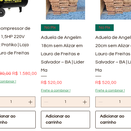
ualização rápida
Visualização rápida
Visualização rá
No Pix
No Pix
ompressor de
 1,5HP 220V
Aduela de Angelim
Aduela de Angel
 Pratiko | Loja
18cm sem Alizar em
20cm sem Alizar
uro de Freitas
Lauro de Freitas e
Lauro de Freitas
Salvador – BA | Líder
Salvador – BA | L
Ma
Ma
 normal
Preço promocional
80,00
R$ 1.580,00
combinar !
Preço
Preço
R$ 520,00
R$ 520,00
Frete a combinar !
Frete a combinar !
ionar ao
Adicionar ao
Adicionar ao
inho
carrinho
carrinho