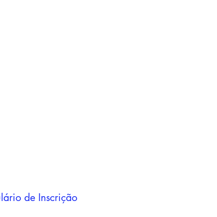
Adicionar ao
carrinho
Adicionar ao
carrinho
lário de Inscrição