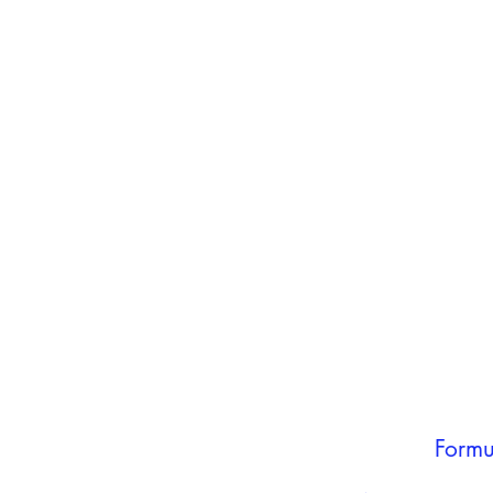
inho
carrinho
Adicionar ao
carrinho
Formu