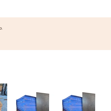
Descarga é utilizado para
conectar a Caixa de Descarga
Elevada e a bacia sanitária. O
tubo T2 vem na opção de
sobrepor e comprimento de 1,5
o.
m. O produto atende às
necessidades de diversas
configurações de banheiro e
lavabo