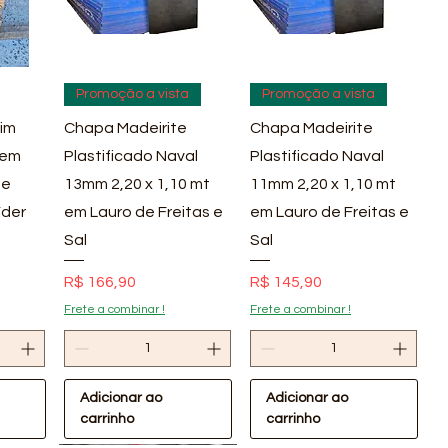
pida
Visualização rápida
Visualização rápida
Promoção a vista
Promoção a vista
im
Chapa Madeirite
Chapa Madeirite
 em
Plastificado Naval
Plastificado Naval
 e
13mm 2,20 x 1,10 mt
11mm 2,20 x 1,10 mt
íder
em Lauro de Freitas e
em Lauro de Freitas e
Sal
Sal
Preço
Preço
R$ 166,90
R$ 145,90
Frete a combinar !
Frete a combinar !
Adicionar ao
Adicionar ao
carrinho
carrinho