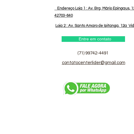
Endereço Loja 1 : Av. Brg. Mário Epingaus, 12
42703-640
Loja 2 : Av. Santo Amaro de Ipitanga, 12a Vi
Entre em contato
(71) 99742-4491
contatocenterlider@gmail.com